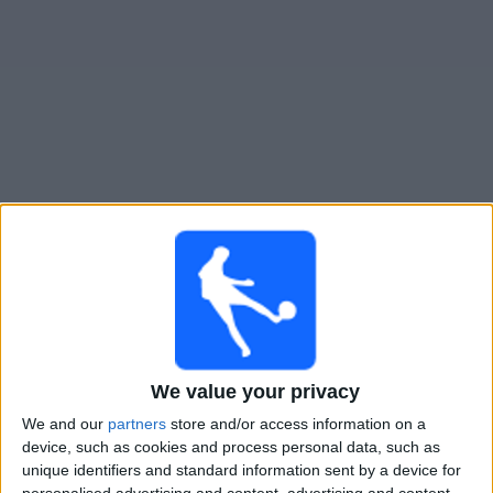
Live Madureira heute
×
Madureira:
Im Moment gibt es kein Spiel im TV. Du
kannst den Suchverlauf einsehen.
Montag, 23.02.2026
We value your privacy
00:30
Staatsmeisterschaft von Rio de Janeiro
We and our
partners
store and/or access information on a
device, such as cookies and process personal data, such as
unique identifiers and standard information sent by a device for
personalised advertising and content, advertising and content