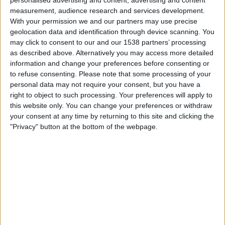
measurement, audience research and services development.
With your permission we and our partners may use precise
Flamengo RJ
geolocation data and identification through device scanning. You
Madureira
may click to consent to our and our 1538 partners’ processing
as described above. Alternatively you may access more detailed
Flamengo TV YouTube
information and change your preferences before consenting or
to refuse consenting.
Please note that some processing of your
personal data may not require your consent, but you have a
STATISTISCHE DATEN DES TEAMS MADUREIRA IM
right to object to such processing. Your preferences will apply to
FERNSEHEN IN ÖSTERREICH
this website only. You can change your preferences or withdraw
your consent at any time by returning to this site and clicking the
Stand heute
08.08.2026
und seitdem diese Website die statistischen
"Privacy" button at the bottom of the webpage.
Daten darüber sammelt, wann und wo die Spiele von
Fußball
des Teams
Madureira
in
Österreich
im Fernsehen ausgestrahlt werden, was am
22.01.2023
war, können wir folgende Daten angeben:
18
ÜBERTRAGENE SPIELE
2 Spiele im Free-TV
11,11%