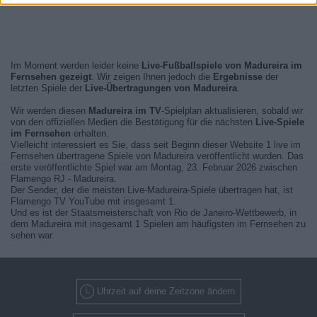
Im Moment werden leider keine
Live-Fußballspiele von Madureira im
Fernsehen gezeigt
. Wir zeigen Ihnen jedoch die
Ergebnisse
der
letzten Spiele der
Live-Übertragungen von Madureira
.
Wir werden diesen
Madureira im TV
-Spielplan aktualisieren, sobald wir
von den offiziellen Medien die Bestätigung für die nächsten
Live-Spiele
im Fernsehen
erhalten.
Vielleicht interessiert es Sie, dass seit Beginn dieser Website 1 live im
Fernsehen übertragene Spiele von Madureira veröffentlicht wurden. Das
erste veröffentlichte Spiel war am Montag, 23. Februar 2026 zwischen
Flamengo RJ - Madureira.
Der Sender, der die meisten Live-Madureira-Spiele übertragen hat, ist
Flamengo TV YouTube mit insgesamt 1.
Und es ist der Staatsmeisterschaft von Rio de Janeiro-Wettbewerb, in
dem Madureira mit insgesamt 1 Spielen am häufigsten im Fernsehen zu
sehen war.
Uhrzeit auf deine Zeitzone ändern