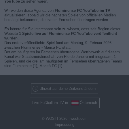
YouTube
zu sehen waren.
Wir werden diese Agenda von
Fluminense FC YouTube im TV
aktualisieren, sobald wir die nächsten Spiele von offiziellen Medien
bestätigt bekommen, die live im Fernsehen übertragen werden.
Es könnte für Sie interessant sein zu wissen, dass seit Beginn dieser
Website
1 Spiele live auf Fluminense FC YouTube veröffentlicht
wurden
.
Das erste veröffentlichte Spiel fand am Montag, 9. Februar 2026
zwischen Fluminense - Maricá FC statt.
Der am häufigsten im Fernsehen übertragene Wettbewerb auf diesem
Kanal war Staatsmeisterschaft von Rio de Janeiro mit insgesamt 1
Spielen, und die drei am häufigsten im Fernsehen übertragenen Teams
sind Fluminense (1), Maricá FC (1).
Uhrzeit auf deine Zeitzone ändern
Live-Fußball im TV in
Österreich
© WOSTI 2026 |
wosti.com
Impressung