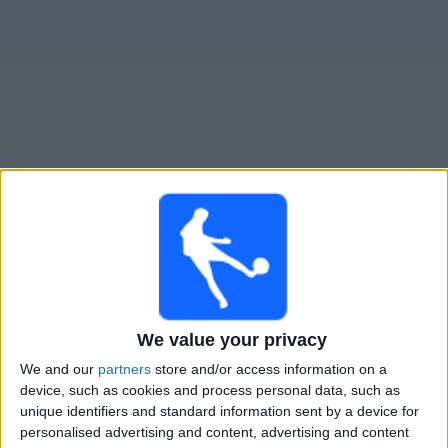
Live-Spielprogramm auf Fluminense FC YouTube
×
Fluminense FC YouTube:
Im Moment gibt es kein
Spiel im TV. Du kannst den Suchverlauf einsehen.
Montag, 09.02.2026
We value your privacy
We and our
partners
store and/or access information on a
00:30
Staatsmeisterschaft von Rio de Janeiro
device, such as cookies and process personal data, such as
Fluminense
unique identifiers and standard information sent by a device for
personalised advertising and content, advertising and content
Maricá FC