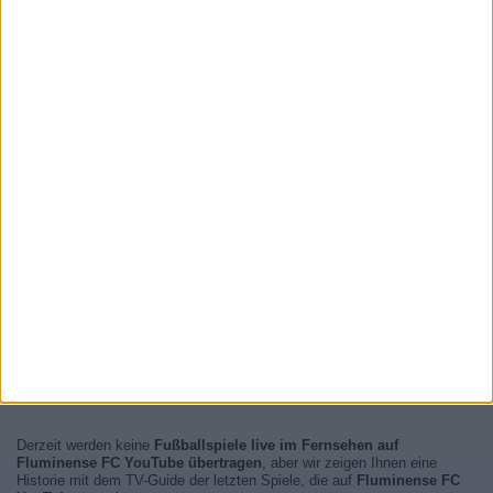
Derzeit werden keine
Fußballspiele live im Fernsehen auf
Fluminense FC YouTube übertragen
, aber wir zeigen Ihnen eine
Historie mit dem TV-Guide der letzten Spiele, die auf
Fluminense FC