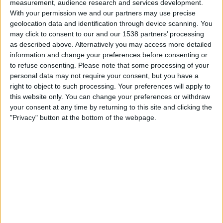
measurement, audience research and services development.
Fluminense FC YouTube
With your permission we and our partners may use precise
geolocation data and identification through device scanning. You
may click to consent to our and our 1538 partners’ processing
FUSSBALLSTATISTIKEN VOM KANAL FLUMINENSE FC
as described above. Alternatively you may access more detailed
YOUTUBE IN ÖSTERREICH
information and change your preferences before consenting or
to refuse consenting.
Please note that some processing of your
Mit Stand vom heutigen Tag
07.08.2026
und seitdem diese Webseite
personal data may not require your consent, but you have a
statistische Daten darüber sammelt, wann und wo die Spiele des Senders
right to object to such processing. Your preferences will apply to
Fluminense FC YouTube
in
Österreich
übertragen werden, was am
this website only. You can change your preferences or withdraw
14.01.2026
begann, können wir die folgenden Daten bereitstellen:
your consent at any time by returning to this site and clicking the
"Privacy" button at the bottom of the webpage.
3
ÜBERTRAGENE SPIELE
1
ÜBERTRAGENE WETTBEWERBE
4
ÜBERTRAGENE TEAMS