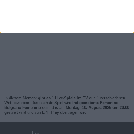
In diesem Moment
gibt es 1 Live-Spiele im TV
aus 1 verschiedenen
Wettbewerben. Das nächste Spiel wird
Independiente Femenino -
Belgrano Femenino
sein, das am
Montag, 10. August 2026 um 20:00
gespielt wird und von
LPF Play
übertragen wird.