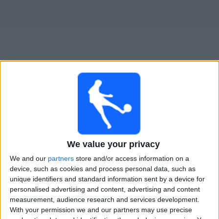
Live Independiente Femenino heute
Morgen montag, 10.08.2026
20:00
Primera A - Frauen
We value your privacy
Independiente Femenino
We and our
partners
store and/or access information on a
device, such as cookies and process personal data, such as
Belgrano Femenino
unique identifiers and standard information sent by a device for
LPF Play
personalised advertising and content, advertising and content
measurement, audience research and services development.
With your permission we and our partners may use precise
STATISTISCHE DATEN DES TEAMS INDEPENDIENTE