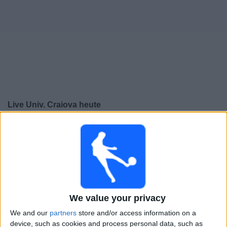
Live Univ. Craiova heute
×
Univ. Craiova:
Im Moment gibt es kein Spiel im TV. Du
kannst den Suchverlauf einsehen.
Donnerstag, 18.12.2025
21:00
Conference League
We value your privacy
Ligaphase
We and our
partners
store and/or access information on a
AEK Athens FC
device, such as cookies and process personal data, such as