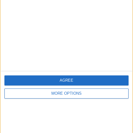
0%
2 Auswärtsspiele
100%
GESAMT
MAXIMAL
GESAMT
1
1
2
BEWERBE
VS SK Rapid
GEGNER
RANKING NACH TEAMS
SK Rapid
1 (50%)
AEK Athens FC
1 (50%)
AGREE
Gesamtes Ranking anzeigen
MORE OPTIONS
RANKING NACH BEWERBEN
Conference League
2 (100%)
Gesamtes Ranking anzeigen