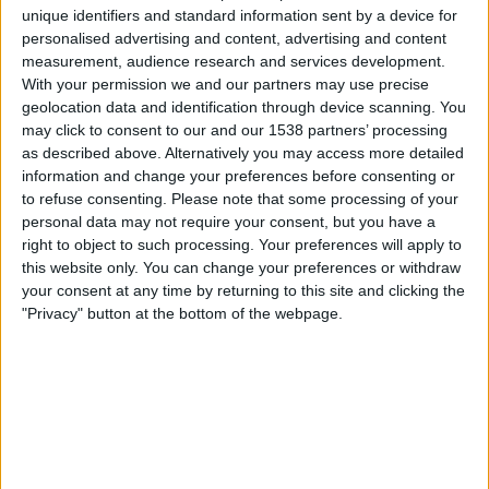
Univ. Craiova
unique identifiers and standard information sent by a device for
Sky X
Sky Stream
Sky Sport Austria 8
personalised advertising and content, advertising and content
measurement, audience research and services development.
Sky Sport Mix
Sky Sport Top Event
Sky Go
With your permission we and our partners may use precise
geolocation data and identification through device scanning. You
Donnerstag, 11.12.2025
may click to consent to our and our 1538 partners’ processing
18:45
as described above. Alternatively you may access more detailed
Conference League
information and change your preferences before consenting or
Ligaphase
to refuse consenting.
Please note that some processing of your
Univ. Craiova
personal data may not require your consent, but you have a
right to object to such processing. Your preferences will apply to
Sparta Prague
this website only. You can change your preferences or withdraw
Noch zu bestätigen
your consent at any time by returning to this site and clicking the
"Privacy" button at the bottom of the webpage.
Donnerstag, 27.11.2025
18:45
Conference League
Ligaphase
Univ. Craiova
Mainz
Noch zu bestätigen