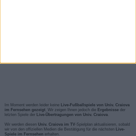
Im Moment werden leider keine
Live-Fußballspiele von Univ. Craiova
im Fernsehen gezeigt
. Wir zeigen Ihnen jedoch die
Ergebnisse
der
letzten Spiele der
Live-Übertragungen von Univ. Craiova
.
Wir werden diesen
Univ. Craiova im TV
-Spielplan aktualisieren, sobald
wir von den offiziellen Medien die Bestätigung für die nächsten
Live-
Spiele im Fernsehen
erhalten.