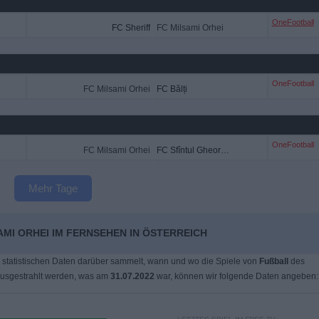
OneFootball
FC Sheriff
FC Milsami Orhei
OneFootball
FC Milsami Orhei
FC Bălți
OneFootball
FC Milsami Orhei
FC Sfîntul Gheorghe
Mehr Tage
AMI ORHEI IM FERNSEHEN IN ÖSTERREICH
 statistischen Daten darüber sammelt, wann und wo die Spiele von
Fußball
des
usgestrahlt werden, was am
31.07.2022
war, können wir folgende Daten angeben: