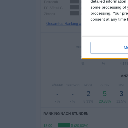
detailed information
Petrocub
4 (16,67%)
some processing of y
FC Sfîntul Gheorghe
4 (16,67%)
processing. Your pre
Zimbru
4 (16,67%)
consent at any time b
Gesamtes Ranking anzeigen
ANZAH
M
MONTAG
DIENSTAG
MITTW
-
-
1
- %
- %
4,17
ANZ
JÄNNER
FEBRUAR
MÄRZ
APRIL
MAI
-
-
2
5
3
- %
- %
8,33%
20,83%
12,5%
RANKING NACH STUNDEN
18:00
5 (20,83%)