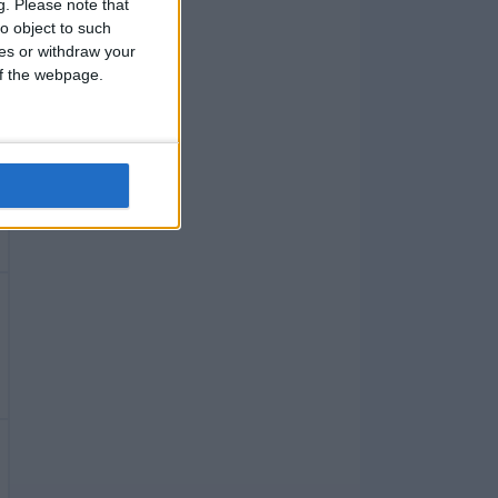
g.
Please note that
o object to such
ces or withdraw your
 of the webpage.