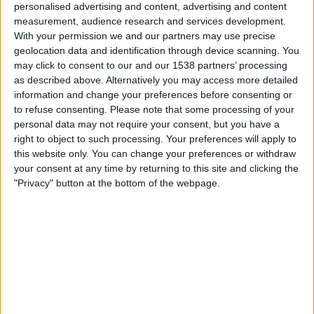
Castellon
personalised advertising and content, advertising and content
measurement, audience research and services development.
DAZN (Live ansehen)
With your permission we and our partners may use precise
geolocation data and identification through device scanning. You
Samstag, 06.06.2026
may click to consent to our and our 1538 partners’ processing
as described above. Alternatively you may access more detailed
21:00
LaLiga Hypermotion
information and change your preferences before consenting or
Playoffs-Halbfinale
to refuse consenting.
Please note that some processing of your
personal data may not require your consent, but you have a
Castellon
right to object to such processing. Your preferences will apply to
Almeria
this website only. You can change your preferences or withdraw
DAZN (Live ansehen)
your consent at any time by returning to this site and clicking the
"Privacy" button at the bottom of the webpage.
Montag, 23.03.2026
20:30
LaLiga Hypermotion
Castellon
Cultural Leonesa
DAZN (Live ansehen)