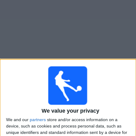
Live Castellon heute
×
Castellon:
Im Moment gibt es kein Spiel im TV. Du
kannst den Suchverlauf einsehen.
Dienstag, 09.06.2026
We value your privacy
21:00
LaLiga Hypermotion
Playoffs-Halbfinale
We and our
partners
store and/or access information on a
device, such as cookies and process personal data, such as
Almeria
unique identifiers and standard information sent by a device for