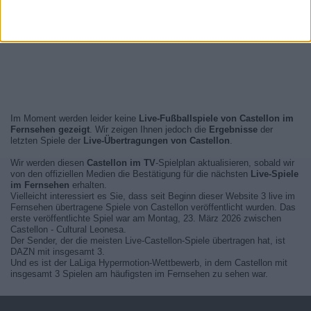
Im Moment werden leider keine
Live-Fußballspiele von Castellon im
Fernsehen gezeigt
. Wir zeigen Ihnen jedoch die
Ergebnisse
der
letzten Spiele der
Live-Übertragungen von Castellon
.
Wir werden diesen
Castellon im TV
-Spielplan aktualisieren, sobald wir
von den offiziellen Medien die Bestätigung für die nächsten
Live-Spiele
im Fernsehen
erhalten.
Vielleicht interessiert es Sie, dass seit Beginn dieser Website 3 live im
Fernsehen übertragene Spiele von Castellon veröffentlicht wurden. Das
erste veröffentlichte Spiel war am Montag, 23. März 2026 zwischen
Castellon - Cultural Leonesa.
Der Sender, der die meisten Live-Castellon-Spiele übertragen hat, ist
DAZN mit insgesamt 3.
Und es ist der LaLiga Hypermotion-Wettbewerb, in dem Castellon mit
insgesamt 3 Spielen am häufigsten im Fernsehen zu sehen war.