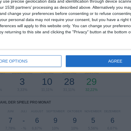
 use precise geolocation data and identification through device scanni
RANKING NACH BEWERBEN
ur 1538 partners’ processing as described above. Alternatively you m
 and change your preferences before consenting or to refuse consentin
La Liga
76 (84,44%)
our personal data may not require your consent, but you have a right t
LaLiga Hypermotion
12 (13,33%)
ferences will apply to this website only. You can change your preferen
Copa del Rey
2 (2,22%)
y returning to this site and clicking the "Privacy" button at the bottom
Gesamtes Ranking anzeigen
ORE OPTIONS
AGREE
L DER SPIELE PRO WOCHENTAG
OCH
DONNERSTAG
FREITAG
SAMSTAG
SONNTAG
3
10
28
29
%
3,33%
11,11%
31,11%
32,22%
AHL DER SPIELE PRO MONAT
JUNI
JULI
AUGUST
SEPTEMBER
OKTOBER
NOVEMBER
DEZEMBER
7
-
6
9
9
5
6
7,78%
- %
6,67%
10%
10%
5,56%
6,67%