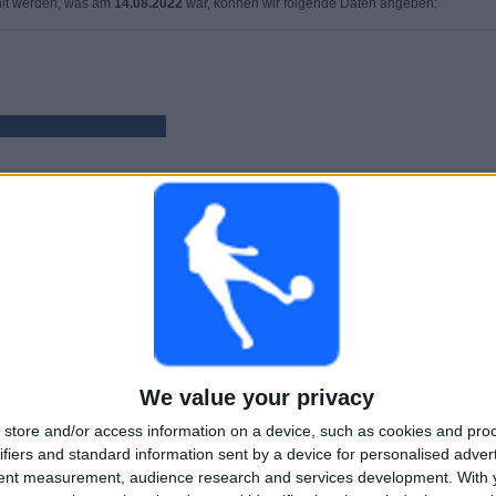
lt werden, was am
14.08.2022
war, können wir folgende Daten angeben:
SPIELE
TAGE
GESAMT
90
1453
2
AUFEINANDERFOLGENDE
OHNE GRATIS-
TV-KANÄLE
PAY-TV-SPIELE
SPIEL
GESAMT
MAXIMAL
GESAMT
We value your privacy
3
5
29
store and/or access information on a device, such as cookies and pro
BEWERBE
VS Sevilla
GEGNER
ifiers and standard information sent by a device for personalised adver
tent measurement, audience research and services development.
With 