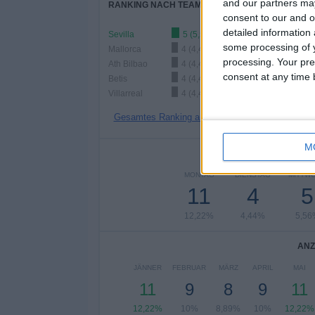
and our partners may
RANKING NACH TEAMS
consent to our and o
detailed information
Sevilla
5 (5,56%)
some processing of y
Mallorca
4 (4,44%)
processing. Your pre
Ath Bilbao
4 (4,44%)
consent at any time b
Betis
4 (4,44%)
Villarreal
4 (4,44%)
Gesamtes Ranking anzeigen
M
ANZAH
MONTAG
DIENSTAG
MITTW
11
4
5
12,22%
4,44%
5,56
ANZ
JÄNNER
FEBRUAR
MÄRZ
APRIL
MAI
11
9
8
9
11
12,22%
10%
8,89%
10%
12,22%