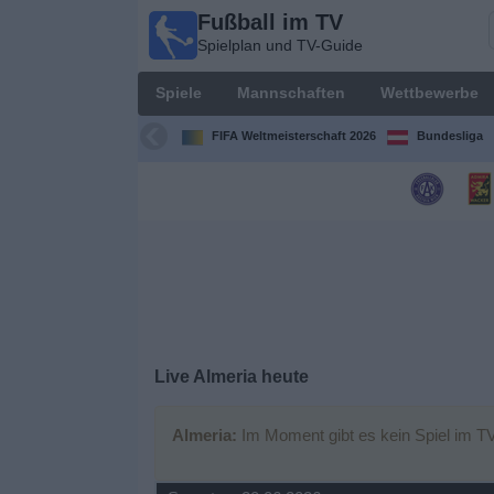
Fußball im TV
Fußball
Spielplan und TV-Guide
im TV
Spielplan
Spiele
Mannschaften
Wettbewerbe
und TV-
Guide
FIFA Weltmeisterschaft 2026
Bundesliga
Spiele
Mannschaften
Wettbewerbe
Sender
Live Almeria heute
Nachrichten
Almeria:
Im Moment gibt es kein Spiel im TV
Widget