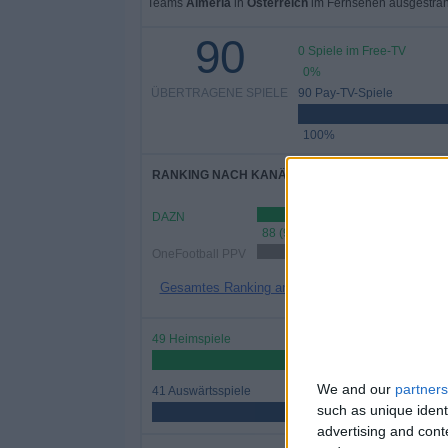
Teams
Almeria
in
Österreich
im Fernsehen ausgestrah
90
0 Spiele im Free-TV
0%
ÜBERTRAGENE SPIELE
90 Pay-TV-Spiele
100%
RANKING NACH KANÄLEN
DAZN
88 (97,78%)
OneFootball PPV
44 (48,89%)
Gesamtes Ranking anzeigen
49 Heimspiele
54,44%
We and our
partners
41 Auswärtsspiele
such as unique ident
45,56%
advertising and con