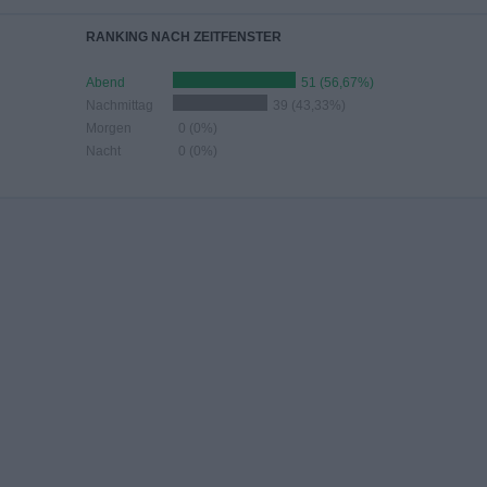
RANKING NACH ZEITFENSTER
Abend
51 (56,67%)
Nachmittag
39 (43,33%)
Morgen
0 (0%)
Nacht
0 (0%)