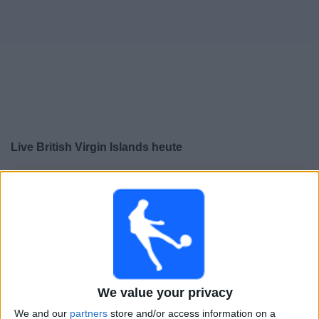
Live British Virgin Islands heute
×
British Virgin Islands:
Im Moment gibt es kein Spiel im
TV. Du kannst den Suchverlauf einsehen.
Mittwoch, 03.06.2026
19:00
Freundschaftsspiel
We value your privacy
Gibraltar U19
British Virgin Islands
We and our
partners
store and/or access information on a