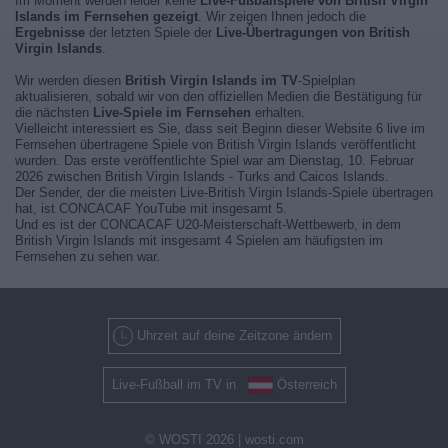
Im Moment werden leider keine
Live-Fußballspiele von British Virgin
Islands im Fernsehen gezeigt
. Wir zeigen Ihnen jedoch die
Ergebnisse
der letzten Spiele der
Live-Übertragungen von British
Virgin Islands
.
Wir werden diesen
British Virgin Islands im TV
-Spielplan
aktualisieren, sobald wir von den offiziellen Medien die Bestätigung für
die nächsten
Live-Spiele im Fernsehen
erhalten.
Vielleicht interessiert es Sie, dass seit Beginn dieser Website 6 live im
Fernsehen übertragene Spiele von British Virgin Islands veröffentlicht
wurden. Das erste veröffentlichte Spiel war am Dienstag, 10. Februar
2026 zwischen British Virgin Islands - Turks and Caicos Islands.
Der Sender, der die meisten Live-British Virgin Islands-Spiele übertragen
hat, ist CONCACAF YouTube mit insgesamt 5.
Und es ist der CONCACAF U20-Meisterschaft-Wettbewerb, in dem
British Virgin Islands mit insgesamt 4 Spielen am häufigsten im
Fernsehen zu sehen war.
Uhrzeit auf deine Zeitzone ändern
Live-Fußball im TV in
Österreich
© WOSTI 2026 |
wosti.com