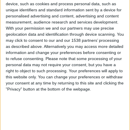
device, such as cookies and process personal data, such as
DAZN (Live ansehen)
unique identifiers and standard information sent by a device for
personalised advertising and content, advertising and content
Dienstag, 03.03.2026
measurement, audience research and services development.
18:00
CONCACAF U20-Meisterschaft
With your permission we and our partners may use precise
geolocation data and identification through device scanning. You
British Virgin Islands
may click to consent to our and our 1538 partners’ processing
as described above. Alternatively you may access more detailed
St. Lucia
information and change your preferences before consenting or
CONCACAF YouTube
to refuse consenting.
Please note that some processing of your
personal data may not require your consent, but you have a
Freitag, 27.02.2026
right to object to such processing. Your preferences will apply to
this website only. You can change your preferences or withdraw
21:00
CONCACAF U20-Meisterschaft
your consent at any time by returning to this site and clicking the
"Privacy" button at the bottom of the webpage.
Dominikanische Republik
British Virgin Islands
CONCACAF YouTube
Mehr Tage