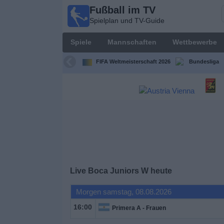
Fußball im TV
Fußball
Spielplan und TV-Guide
im TV
Spielplan
Spiele
Mannschaften
Wettbewerbe
und TV-
Guide
FIFA Weltmeisterschaft 2026
Bundesliga
Spiele
Mannschaften
Wettbewerbe
Sender
Live Boca Juniors W heute
Nachrichten
Morgen samstag, 08.08.2026
16:00
Primera A - Frauen
Widget