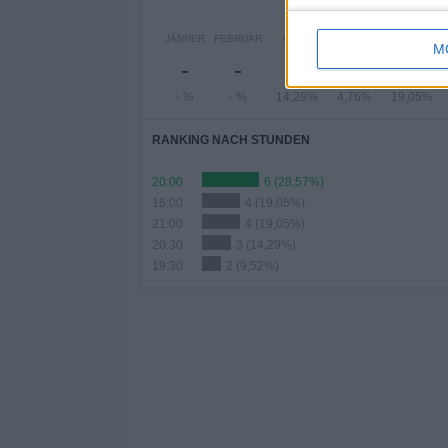
ANZ
JÄNNER
FEBRUAR
MÄRZ
APRIL
MAI
M
-
-
3
1
4
- %
- %
14,29%
4,76%
19,05%
RANKING NACH STUNDEN
20:00
6 (28,57%)
16:00
4 (19,05%)
21:00
4 (19,05%)
20:30
3 (14,29%)
19:30
2 (9,52%)