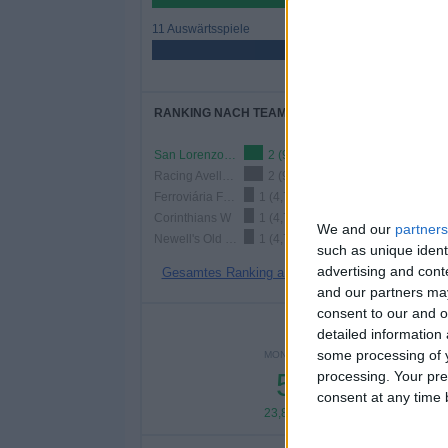
11 Auswärtsspiele
52,38%
RANKING NACH TEAMS
San Lorenzo Femenino
2 (9,52%)
Racing Avellaneda Femenino
2 (9,52%)
Ferroviária Femenino
1 (4,76%)
Corinthians W
1 (4,76%)
We and our
partners
Newell's Old Boys Femenino
1 (4,76%)
such as unique ident
advertising and con
Gesamtes Ranking anzeigen
and our partners may
consent to our and o
ANZAH
detailed information
some processing of y
MONTAG
DIENSTAG
MITTW
5
-
3
processing. Your pre
consent at any time b
23,81%
- %
14,2