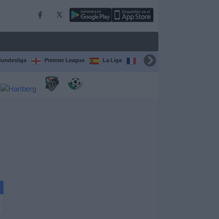
undesliga
Premier League
La Liga
Ligue 1
FIFA Klub-Weltm