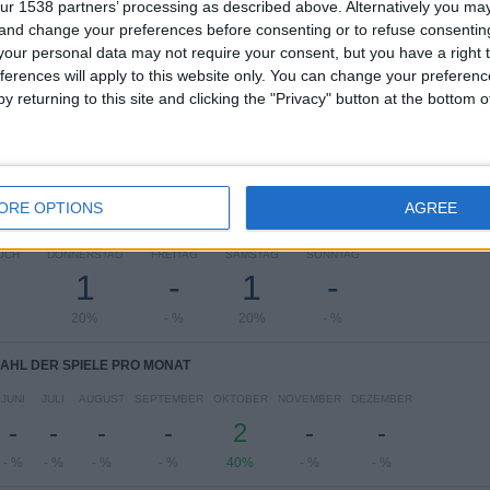
ur 1538 partners’ processing as described above. Alternatively you m
 and change your preferences before consenting or to refuse consentin
UAE President's Cup
5 (100%)
our personal data may not require your consent, but you have a right t
Gesamtes Ranking anzeigen
ferences will apply to this website only. You can change your preferen
y returning to this site and clicking the "Privacy" button at the bottom
ORE OPTIONS
AGREE
L DER SPIELE PRO WOCHENTAG
OCH
DONNERSTAG
FREITAG
SAMSTAG
SONNTAG
1
-
1
-
20%
- %
20%
- %
AHL DER SPIELE PRO MONAT
JUNI
JULI
AUGUST
SEPTEMBER
OKTOBER
NOVEMBER
DEZEMBER
-
-
-
-
2
-
-
- %
- %
- %
- %
40%
- %
- %