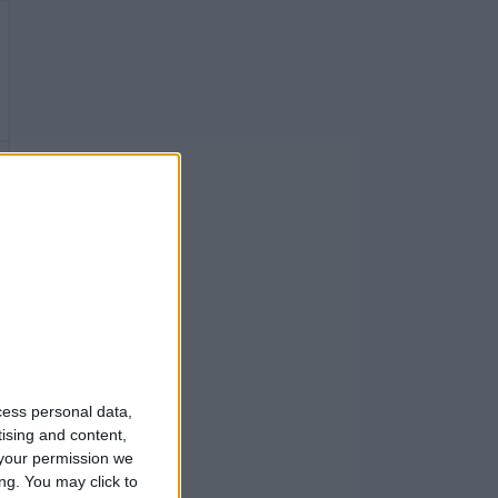
cess personal data,
tising and content,
your permission we
ng. You may click to