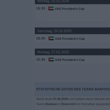
Montag, 02.02.2026
15:35
UAE President's Cup
Samstag, 25.10.2025
18:00
UAE President's Cup
Montag, 27.01.2025
15:30
UAE President's Cup
STATISTISCHE DATEN DES TEAMS BANIYAS
Stand heute
07.08.2026
und seitdem diese Website die
Teams
Baniyas
in
Österreich
im Fernsehen ausgestra