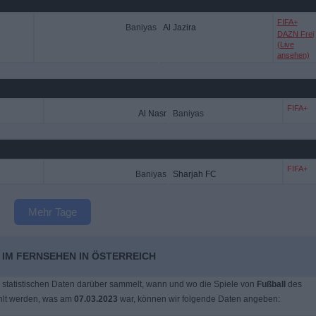
FIFA+
Baniyas
Al Jazira
DAZN Frei
(Live
ansehen)
FIFA+
Al Nasr
Baniyas
FIFA+
Baniyas
Sharjah FC
Mehr Tage
 IM FERNSEHEN IN ÖSTERREICH
 statistischen Daten darüber sammelt, wann und wo die Spiele von
Fußball
des
hlt werden, was am
07.03.2023
war, können wir folgende Daten angeben: