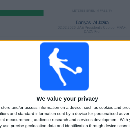
LETZTES SPIEL IM FREE-TV
Baniyas - Al Jazira
02.02.2026 UAE President's Cup por FIFA+,
DAZN Frei
SPIELE
TAGE
GESAMT
0%)
0
185
3
AUFEINANDERFOLGENDE
OHNE GRATIS-
TV-KANÄLE
PAY-TV-SPIELE
SPIEL
GESAMT
MAXIMAL
GESAMT
We value your privacy
1
1
5
store and/or access information on a device, such as cookies and pro
BEWERBE
VS Dibba Al
GEGNER
ifiers and standard information sent by a device for personalised adver
Fujairah
tent measurement, audience research and services development.
With 
 use precise geolocation data and identification through device scanni
RANKING NACH BEWERBEN