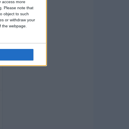
ay access more
g.
Please note that
o object to such
ces or withdraw your
 of the webpage.