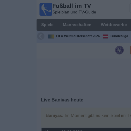
Fußball im TV
Fußball
Spielplan und TV-Guide
im TV
Spielplan
Spiele
Mannschaften
Wettbewerbe
und TV-
Guide
FIFA Weltmeisterschaft 2026
Bundesliga
Spiele
Mannschaften
Wettbewerbe
Sender
Live Baniyas heute
Nachrichten
Baniyas:
Im Moment gibt es kein Spiel im T
Widget