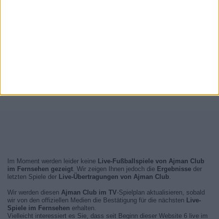
Im Moment werden leider keine
Live-Fußballspiele von Ajman Club
im Fernsehen gezeigt
. Wir zeigen Ihnen jedoch die
Ergebnisse
der
letzten Spiele der
Live-Übertragungen von Ajman Club
.
Wir werden diesen
Ajman Club im TV
-Spielplan aktualisieren, sobald
wir von den offiziellen Medien die Bestätigung für die nächsten
Live-
Spiele im Fernsehen
erhalten.
Vielleicht interessiert es Sie, dass seit Beginn dieser Website 6 live im