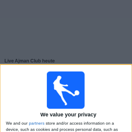
Live Ajman Club heute
×
Ajman Club:
Im Moment gibt es kein Spiel im TV. Du
kannst den Suchverlauf einsehen.
Sonntag, 26.10.2025
17:00
UAE President's Cup
We value your privacy
Al Jazira Al Hamra
We and our
partners
store and/or access information on a
Ajman Club
device, such as cookies and process personal data, such as