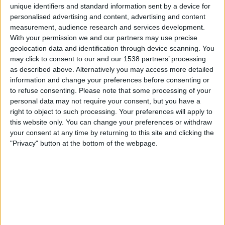
unique identifiers and standard information sent by a device for
FIFA+
personalised advertising and content, advertising and content
measurement, audience research and services development.
Samstag, 25.01.2025
With your permission we and our partners may use precise
geolocation data and identification through device scanning. You
14:10
UAE President's Cup
may click to consent to our and our 1538 partners’ processing
Shabab Al Ahli
as described above. Alternatively you may access more detailed
information and change your preferences before consenting or
Ajman Club
to refuse consenting.
Please note that some processing of your
FIFA+
personal data may not require your consent, but you have a
right to object to such processing. Your preferences will apply to
Freitag, 18.10.2024
this website only. You can change your preferences or withdraw
your consent at any time by returning to this site and clicking the
15:00
UAE President's Cup
"Privacy" button at the bottom of the webpage.
Ajman Club
Khor Fakkan Club
FIFA+
Mehr Tage