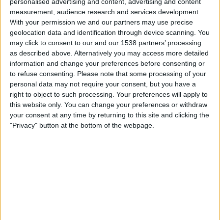
personalised advertising and content, advertising and content
16:00
Veikkausliiga
measurement, audience research and services development.
With your permission we and our partners may use precise
geolocation data and identification through device scanning. You
AC Oulu
may click to consent to our and our 1538 partners’ processing
Inter Turku
as described above. Alternatively you may access more detailed
information and change your preferences before consenting or
to refuse consenting.
Please note that some processing of your
OneFootball PPV
personal data may not require your consent, but you have a
right to object to such processing. Your preferences will apply to
Samstag, 22.08.2026
this website only. You can change your preferences or withdraw
16:00
your consent at any time by returning to this site and clicking the
Veikkausliiga
"Privacy" button at the bottom of the webpage.
Jaro
AC Oulu
OneFootball PPV
Mehr Tage