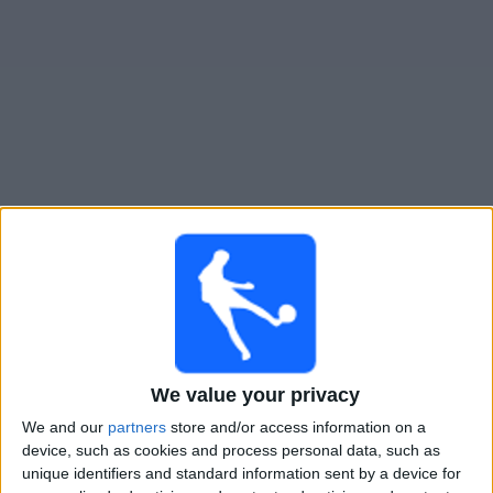
Live AC Oulu heute
Morgen samstag, 08.08.2026
14:00
Veikkausliiga
AC Oulu
HJK
We value your privacy
OneFootball PPV
We and our
partners
store and/or access information on a
device, such as cookies and process personal data, such as
unique identifiers and standard information sent by a device for
Samstag, 15.08.2026