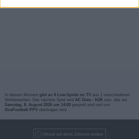
In diesem Moment
gibt es 4 Live-Spiele im TV
aus 1 verschiedenen
Wettbewerben. Das nächste Spiel wird
AC Oulu - HJK
sein, das am
Samstag, 8. August 2026 um 14:00
gespielt wird und von
OneFootball PPV
übertragen wird.
Uhrzeit auf deine Zeitzone ändern