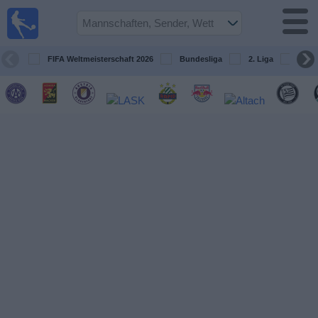
Fußball
im TV
Spielplan
FIFA Weltmeisterschaft 2026
Bundesliga
2. Liga
ÖFB
und TV-
Guide
Spiele
Mannschaften
Wettbewerbe
Sender
Nachrichten
Widget