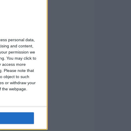
cess personal data,
tising and content,
your permission we
ng. You may click to
ay access more
g.
Please note that
o object to such
ces or withdraw your
 of the webpage.