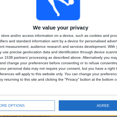
LETZTES SPIEL
Neuseeland - Österreich
11.11.2025 FIFA U-17 Weltmeisterschaft
We value your privacy
store and/or access information on a device, such as cookies and pro
ifiers and standard information sent by a device for personalised adver
tent measurement, audience research and services development.
With 
Rangliste der Teams nach Anzahl der Auswärtsspiele
 use precise geolocation data and identification through device scanni
ur 1538 partners’ processing as described above. Alternatively you m
Österreich
2 (66,67%)
 and change your preferences before consenting or to refuse consentin
Saudi-Arabien
1 (33,33%)
our personal data may not require your consent, but you have a right t
ferences will apply to this website only. You can change your preferen
y returning to this site and clicking the "Privacy" button at the bottom
RANGLISTE NACH SPORTARTEN
3 (100%)
Fußball
3 (100%)
Gesamtes Ranking anzeigen
ORE OPTIONS
AGREE