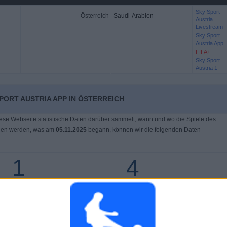
Sky Sport
Österreich
Saudi-Arabien
Austria
Livestream
Sky Sport
Austria App
FIFA+
Sky Sport
Austria 1
PORT AUSTRIA APP IN ÖSTERREICH
ese Webseite statistische Daten darüber sammelt, wann und wo die Spiele des
gen werden, was am
05.11.2025
begann, können wir die folgenden Daten
1
4
GENE WETTBEWERBE
ÜBERTRAGENE TEAMS