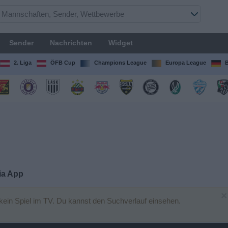
Sender
Nachrichten
Widget
2. Liga
ÖFB Cup
Champions League
Europa League
B
ia App
×
ein Spiel im TV. Du kannst den Suchverlauf einsehen.