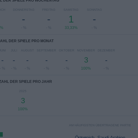
L DER SPIELE PRO WOCHENTAG
OCH
DONNERSTAG
FREITAG
SAMSTAG
SONNTAG
-
-
1
-
3%
- %
- %
33,33%
- %
AHL DER SPIELE PRO MONAT
JUNI
JULI
AUGUST
SEPTEMBER
OKTOBER
NOVEMBER
DEZEMBER
-
-
-
-
-
3
-
- %
- %
- %
- %
- %
100%
- %
ZAHL DER SPIELE PRO JAHR
2025
3
100%
AM HÄUFIGSTEN ÜBERTRAGENE PARTIE
Österreich - Saudi-Arabien