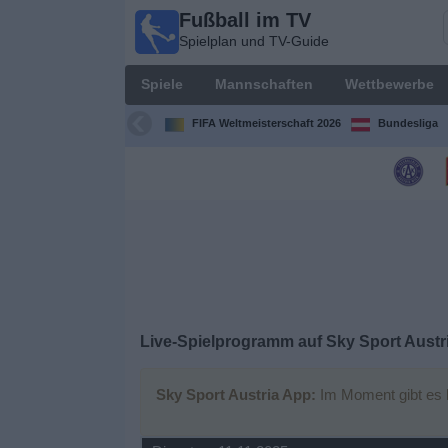
Fußball im TV
Fußball
Spielplan und TV-Guide
im TV
Spielplan
Spiele
Mannschaften
Wettbewerbe
und TV-
Guide
FIFA Weltmeisterschaft 2026
Bundesliga
Spiele
Mannschaften
Wettbewerbe
Sender
Live-Spielprogramm auf Sky Sport Austr
Nachrichten
Sky Sport Austria App:
Im Moment gibt es k
Widget