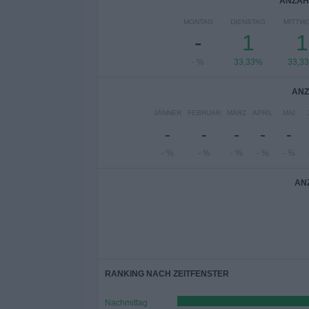
ANZAH
MONTAG
DIENSTAG
MITTW
-
1
1
- %
33,33%
33,3
ANZ
JÄNNER
FEBRUAR
MÄRZ
APRIL
MAI
-
-
-
-
-
- %
- %
- %
- %
- %
AN
RANKING NACH ZEITFENSTER
Nachmittag