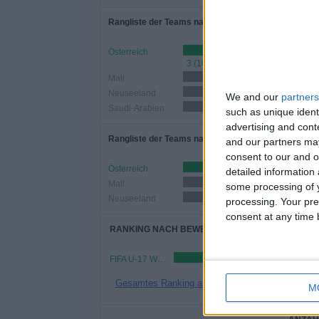
Rangliste der Teams nach Anzahl der Spiele
Österreich
3 (100%)
Mali
1 (33,33%)
Neuseeland
1 (33,33%)
We and our
partners
Saudi-Arabien
1 (33,33%)
such as unique ident
advertising and con
Rangliste der Teams nach Anzahl der Heimspiele
and our partners may
consent to our and o
Österreich
1 (33,33%)
detailed information
Mali
1 (33,33%)
some processing of y
Neuseeland
1 (33,33%)
processing. Your pre
consent at any time b
RANKING NACH BEWERBEN
FIFA U-17 Weltmeisterschaft
Gesamtes Ranking anzeigen
M