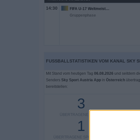
14:30
FIFA U-17 Weltmeisterschaft
Gruppenphase
FUSSBALLSTATISTIKEN VOM KANAL SKY S
Mit Stand vom heutigen Tag
06.08.2026
und seitdem di
Senders
Sky Sport Austria App
in
Österreich
übertra
bereitstellen:
3
ÜBERTRAGENE SPIELE
ÜBERTRA
1
ÜBERTRAGENE SPORTARTEN