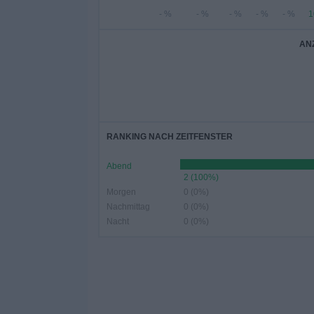
- %
- %
- %
- %
- %
1
AN
RANKING NACH ZEITFENSTER
Abend
2 (100%)
Morgen
0 (0%)
Nachmittag
0 (0%)
Nacht
0 (0%)