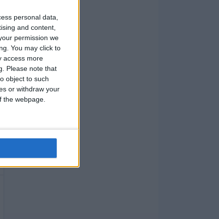
cess personal data,
tising and content,
your permission we
ng. You may click to
ay access more
g.
Please note that
o object to such
ces or withdraw your
 of the webpage.