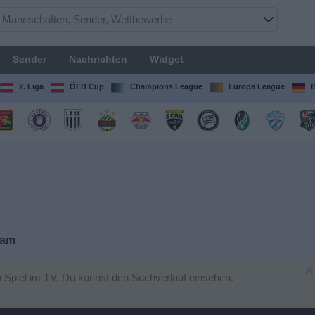
Sender
Nachrichten
Widget
2. Liga
ÖFB Cup
Champions League
Europa League
B
eam
×
 Spiel im TV. Du kannst den Suchverlauf einsehen.