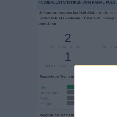
FUSSBALLSTATISTIKEN VOM KANAL PULS 
Mit Stand vom heutigen Tag
05.08.2026
und seitdem di
Senders
Puls 24 Livestream
in
Österreich
übertragen
bereitstellen:
2
ÜBERTRAGENE SPIELE
ÜBERTRA
1
ÜBERTRAGENE SPORTARTEN
Rangliste der Teams nach Anzahl der Spiele
Italien
1 (50%)
Deutschland
1 (50%)
Moldau
1 (50%)
Portugal
1 (50%)
Rangliste der Teams nach Anzahl der Heimspiele