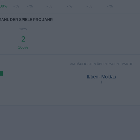
00%
- %
- %
- %
- %
- %
- %
ZAHL DER SPIELE PRO JAHR
2025
2
100%
AM HÄUFIGSTEN ÜBERTRAGENE PARTIE
Italien - Moldau
1