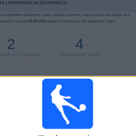
24 LIVESTREAM IN ÖSTERREICH
ese Webseite statistische Daten darüber sammelt, wann und wo die Spiele des
 werden, was am
04.06.2025
begann, können wir die folgenden Daten
2
4
GENE WETTBEWERBE
ÜBERTRAGENE TEAMS
LETZTES SPIEL
Italien - Moldau
09.06.2025 FIFA Weltmeisterschaft 2026
Rangliste der Teams nach Anzahl der Auswärtsspiele