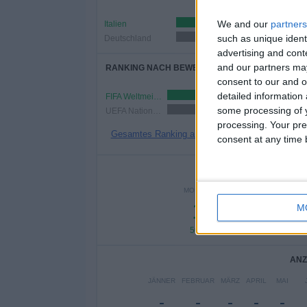
We and our
partners
Italien
1 (50%)
such as unique ident
Deutschland
1 (50%)
advertising and con
and our partners may
RANKING NACH BEWERBEN
consent to our and o
detailed information
FIFA Weltmeisterschaft 2026
1 (50%)
some processing of y
UEFA Nations League
1 (50%)
processing. Your pre
Gesamtes Ranking anzeigen
consent at any time b
ANZAH
MONTAG
DIENSTAG
MITTW
1
-
1
M
50%
- %
50
ANZ
JÄNNER
FEBRUAR
MÄRZ
APRIL
MAI
-
-
-
-
-