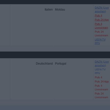
DAZN (Live
Italien
Moldau
ansehen)
Puls 4
Puls 24 App
Puls 4
Livestream
Puls 24
Livestream
UEFA TV
PPV
DAZN (Live
Deutschland
Portugal
ansehen)
UEFA TV
PPV
Puls 4
Puls 24 App
Puls 4
Livestream
Puls 24
Livestream