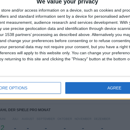
We value your privacy
store and/or access information on a device, such as cookies and pro
Moldau
1 (50%)
ifiers and standard information sent by a device for personalised adver
Portugal
1 (50%)
tent measurement, audience research and services development.
With 
 use precise geolocation data and identification through device scanni
RANGLISTE NACH SPORTARTEN
ur 1538 partners’ processing as described above. Alternatively you m
 and change your preferences before consenting or to refuse consentin
Fußball
2 (100%)
our personal data may not require your consent, but you have a right t
Gesamtes Ranking anzeigen
ferences will apply to this website only. You can change your preferen
y returning to this site and clicking the "Privacy" button at the bottom
L DER SPIELE PRO WOCHENTAG
OCH
DONNERSTAG
FREITAG
SAMSTAG
SONNTAG
-
-
-
-
ORE OPTIONS
AGREE
%
- %
- %
- %
- %
AHL DER SPIELE PRO MONAT
JUNI
JULI
AUGUST
SEPTEMBER
OKTOBER
NOVEMBER
DEZEMBER
2
-
-
-
-
-
-