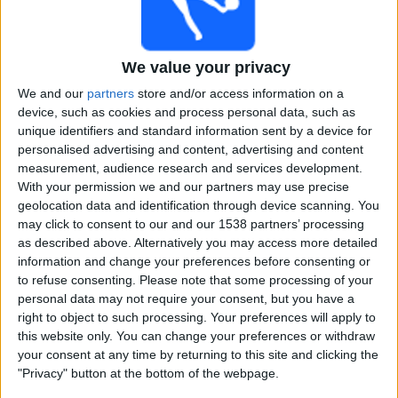
Xinabajul
Fanatiz (Live ansehen)
20:00
Liga Nacional
We value your privacy
Torneo Apertura
We and our
partners
store and/or access information on a
device, such as cookies and process personal data, such as
Iztapa
unique identifiers and standard information sent by a device for
Antigua
personalised advertising and content, advertising and content
Fanatiz (Live ansehen)
measurement, audience research and services development.
With your permission we and our partners may use precise
Samstag, 27.08.2022
geolocation data and identification through device scanning. You
may click to consent to our and our 1538 partners’ processing
23:30
Liga Nacional
as described above. Alternatively you may access more detailed
Torneo Apertura
information and change your preferences before consenting or
to refuse consenting.
Please note that some processing of your
Coban Imperial
personal data may not require your consent, but you have a
Comunicaciones
right to object to such processing. Your preferences will apply to
Fanatiz (Live ansehen)
this website only. You can change your preferences or withdraw
your consent at any time by returning to this site and clicking the
"Privacy" button at the bottom of the webpage.
Montag, 22.08.2022