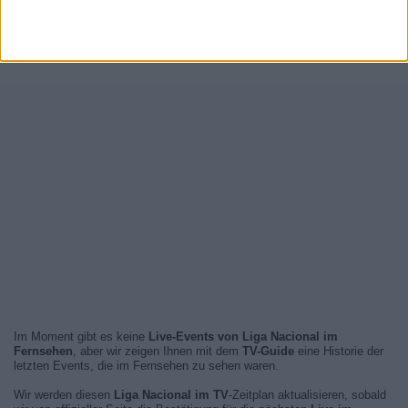
Im Moment gibt es keine
Live-Events von Liga Nacional im
Fernsehen
, aber wir zeigen Ihnen mit dem
TV-Guide
eine Historie der
letzten Events, die im Fernsehen zu sehen waren.
Wir werden diesen
Liga Nacional im TV
-Zeitplan aktualisieren, sobald