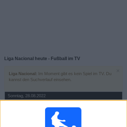
Liga Nacional heute - Fußball im TV
×
Liga Nacional:
Im Moment gibt es kein Spiel im TV. Du
kannst den Suchverlauf einsehen.
Sonntag, 28.08.2022
04:00
Liga Nacional
Torneo Apertura
Xelaju