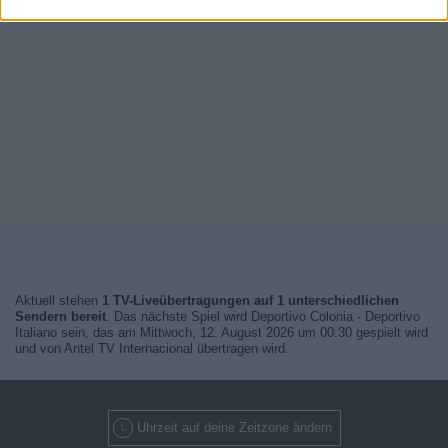
Aktuell stehen
1 TV-Liveübertragungen auf 1 unterschiedlichen
Sendern bereit
. Das nächste Spiel wird Deportivo Colonia - Deportivo
Italiano sein, das am Mittwoch, 12. August 2026 um 00:30 gespielt wird
und von Antel TV Internacional übertragen wird.
Uhrzeit auf deine Zeitzone ändern