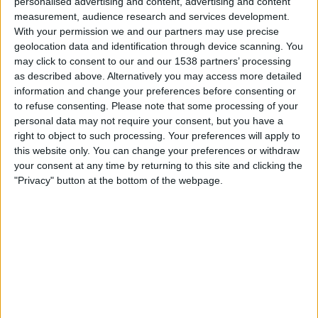
personalised advertising and content, advertising and content
IN ÖSTERREICH
measurement, audience research and services development.
With your permission we and our partners may use precise
Mit Stand vom heutigen Tag
07.08.2026
und seitdem diese Webseite
geolocation data and identification through device scanning. You
statistische Daten darüber sammelt, wann und wo die Spiele von
Fußball
may click to consent to our and our 1538 partners’ processing
des Wettbewerbs
Divisional C
in
Österreich
übertragen werden, was am
as described above. Alternatively you may access more detailed
28.07.2026
begann, können wir die folgenden Daten bereitstellen:
information and change your preferences before consenting or
to refuse consenting.
Please note that some processing of your
1
personal data may not require your consent, but you have a
right to object to such processing. Your preferences will apply to
ÜBERTRAGENE SPIELE
this website only. You can change your preferences or withdraw
your consent at any time by returning to this site and clicking the
1 Spiele im Free-TV
"Privacy" button at the bottom of the webpage.
100%
0 Pay-TV-Spiele
0%
AM HÄUFIGSTEN ÜBERTRAGENE PARTIE
Durazno FC - Deportivo LSM
1
LETZTES SPIEL IM FREE-TV