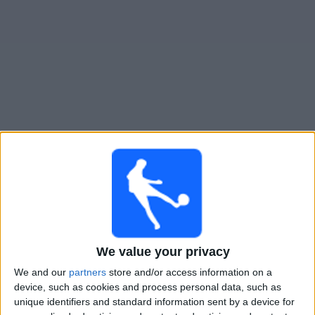
Divisional C heute - Fußball im TV
Mittwoch, 12.08.2026
00:30
Divisional C
Deportivo Colonia
Deportivo Italiano
We value your privacy
Antel TV Internacional
We and our
partners
store and/or access information on a
device, such as cookies and process personal data, such as
unique identifiers and standard information sent by a device for
STATISTISCHE DATEN VON DIVISIONAL C IM FERNSEHEN