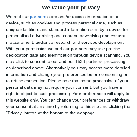
Arkema Première Ligue YouTube
We value your privacy
19:00
Coupe de la LFFP
We and our
partners
store and/or access information on a
device, such as cookies and process personal data, such as
Dijon Frauen
unique identifiers and standard information sent by a device for
O. Lyonnais Frauen
personalised advertising and content, advertising and content
Arkema Première Ligue YouTube
measurement, audience research and services development.
With your permission we and our partners may use precise
geolocation data and identification through device scanning. You
STATISTISCHE DATEN VON COUPE DE LA LFFP IM
may click to consent to our and our 1538 partners’ processing
FERNSEHEN IN ÖSTERREICH
as described above. Alternatively you may access more detailed
information and change your preferences before consenting or
Mit Stand vom heutigen Tag
09.08.2026
und seitdem diese Webseite
to refuse consenting.
Please note that some processing of your
statistische Daten darüber sammelt, wann und wo die Spiele von
Fußball
personal data may not require your consent, but you have a
des Wettbewerbs
Coupe de la LFFP
in
Österreich
übertragen werden,
right to object to such processing. Your preferences will apply to
was am
14.11.2025
begann, können wir die folgenden Daten bereitstellen:
this website only. You can change your preferences or withdraw
your consent at any time by returning to this site and clicking the
7
"Privacy" button at the bottom of the webpage.
ÜBERTRAGENE SPIELE
7 Spiele im Free-TV