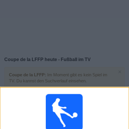
Coupe de la LFFP heute - Fußball im TV
×
Coupe de la LFFP:
Im Moment gibt es kein Spiel im
TV. Du kannst den Suchverlauf einsehen.
Samstag, 14.02.2026
17:00
Coupe de la LFFP
PSG Frauen
Paris FC Frauen