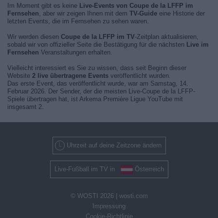
Im Moment gibt es keine
Live-Events von Coupe de la LFFP im
Fernsehen
, aber wir zeigen Ihnen mit dem
TV-Guide
eine Historie der
letzten Events, die im Fernsehen zu sehen waren.
Wir werden diesen
Coupe de la LFFP im TV
-Zeitplan aktualisieren,
sobald wir von offizieller Seite die Bestätigung für die nächsten
Live im
Fernsehen
Veranstaltungen erhalten.
Vielleicht interessiert es Sie zu wissen, dass seit Beginn dieser
Website
2 live übertragene Events
veröffentlicht wurden.
Das erste Event, das veröffentlicht wurde, war am Samstag, 14.
Februar 2026. Der Sender, der die meisten Live-Coupe de la LFFP-
Spiele übertragen hat, ist Arkema Première Ligue YouTube mit
insgesamt 2.
Uhrzeit auf deine Zeitzone ändern
Live-Fußball im TV in
Österreich
© WOSTI 2026 |
wosti.com
Impressung
Cookie-Richtlinie