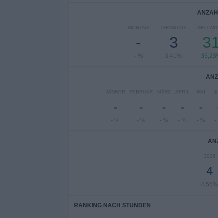
ANZAH
MONTAG
DIENSTAG
MITTWO
-
3
3
- %
3,41%
35,23
ANZ
JÄNNER
FEBRUAR
MÄRZ
APRIL
MAI
J
-
-
-
-
-
- %
- %
- %
- %
- %
-
AN
2026
4
4,55%
RANKING NACH STUNDEN