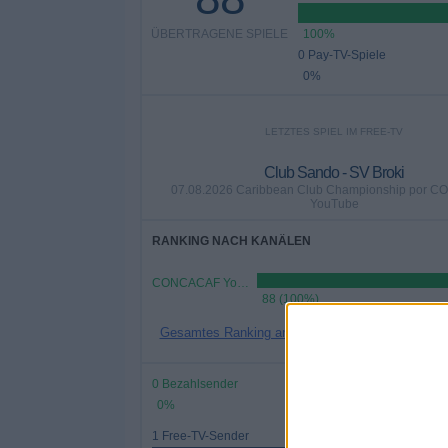
ÜBERTRAGENE SPIELE
100%
0 Pay-TV-Spiele
0%
LETZTES SPIEL IM FREE-TV
Club Sando - SV Broki
07.08.2026 Caribbean Club Championship por 
YouTube
RANKING NACH KANÄLEN
CONCACAF YouTube
88 (100%)
Gesamtes Ranking anzeigen
0 Bezahlsender
0%
1 Free-TV-Sender