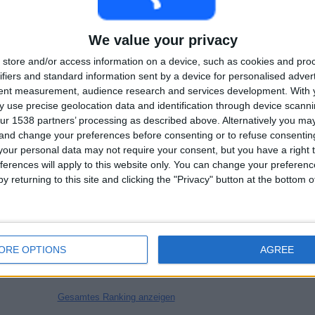
Total equipos
CANALES
100%
Rangliste der Teams nach Anzahl der Spiele im Free-TV
We value your privacy
store and/or access information on a device, such as cookies and pro
Cibao
21 (23,86%)
ifiers and standard information sent by a device for personalised adver
Cavalier SC
21 (23,86%)
tent measurement, audience research and services development.
With 
Moca
20 (22,73%)
 use precise geolocation data and identification through device scanni
Defence Force
13 (14,77%)
ur 1538 partners’ processing as described above. Alternatively you m
SV Robinhood
12 (13,64%)
 and change your preferences before consenting or to refuse consentin
Gesamtes Ranking anzeigen
our personal data may not require your consent, but you have a right t
ferences will apply to this website only. You can change your preferen
y returning to this site and clicking the "Privacy" button at the bottom
Rangliste der Teams nach Anzahl der Auswärtsspiele
Cavalier SC
11 (12,5%)
Moca
10 (11,36%)
Cibao
10 (11,36%)
ORE OPTIONS
AGREE
Defence Force
7 (7,95%)
SV Robinhood
6 (6,82%)
Gesamtes Ranking anzeigen