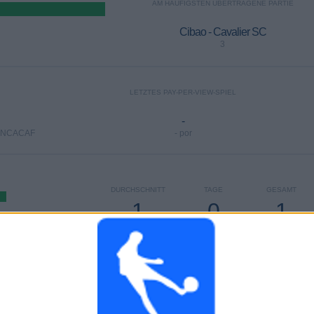
AM HÄUFIGSTEN ÜBERTRAGENE PARTIE
Cibao - Cavalier SC
3
LETZTES PAY-PER-VIEW-SPIEL
-
CONCACAF
- por
DURCHSCHNITT
TAGE
GESAMT
1
0
1
KANÄLE PRO
OHNE GRATIS-
TV-KANÄLE
SPIEL
SPIEL
GESAMT
GESAMT
25
1