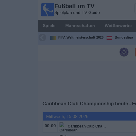
Fußball im TV
Fußball
Spielplan und TV-Guide
im TV
Spielplan
Spiele
Mannschaften
Wettbewerbe
und TV-
Guide
FIFA Weltmeisterschaft 2026
Bundesliga
Spiele
Mannschaften
Wettbewerbe
Sender
Caribbean Club Championship heute - F
Nachrichten
Mittwoch, 19.08.2026
00:00
Caribbean Club Championship
Widget