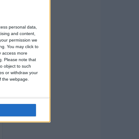
cess personal data,
tising and content,
your permission we
ng. You may click to
ay access more
g.
Please note that
o object to such
ces or withdraw your
 of the webpage.