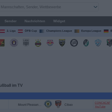
Sender
Nachrichten
Widget
2. Liga
ÖFB Cup
Champions League
Europa League
B
ußball im TV
CONCACAF
Mount Pleasant FA
Cibao
YouTube