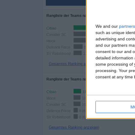
Rangliste der Teams nach Anzahl der Spiele
We and our
partners
Cibao
21 (23,86%)
such as unique ident
Cavalier SC
21 (23,86%)
advertising and con
Moca
20 (22,73%)
and our partners may
Defence Force
13 (14,77%)
consent to our and o
SV Robinhood
12 (13,64%)
detailed information
Gesamtes Ranking anzeigen
some processing of y
processing. Your pre
consent at any time b
Rangliste der Teams nach Anzahl der Heimspiele
Cibao
11 (12,5%)
Moca
10 (11,36%)
Cavalier SC
10 (11,36%)
M
Defence Force
6 (6,82%)
SV Robinhood
6 (6,82%)
Gesamtes Ranking anzeigen