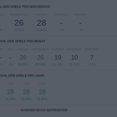
L DER SPIELE PRO WOCHENTAG
CH
DONNERSTAG
FREITAG
SAMSTAG
SONNTAG
1
26
28
-
-
%
29,55%
31,82%
- %
- %
AHL DER SPIELE PRO MONAT
UNI
JULI
AUGUST
SEPTEMBER
OKTOBER
NOVEMBER
DEZEMBER
-
-
26
26
19
10
7
 %
- %
29,55%
29,55%
21,59%
11,36%
7,95%
ZAHL DER SPIELE PRO JAHR
2025
2024
2023
28
28
28
31,82%
31,82%
31,82%
RANKING NACH ZEITFENSTER