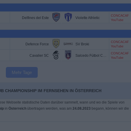
CONCACAF
Delfines del Este
Violette Athletic
YouTube
CONCACAF
Defence Force
SV Broki
YouTube
CONCACAF
Cavalier SC
Salcedo Fútbol Club
YouTube
Mehr Tage
UB CHAMPIONSHIP IM FERNSEHEN IN ÖSTERREICH
ese Webseite statistische Daten darüber sammelt, wann und wo die Spiele von
ip
in
Österreich
übertragen werden, was am
24.08.2023
begann, können wir die