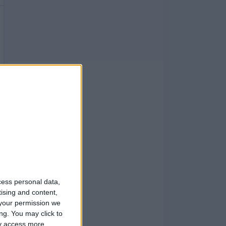
cess personal data,
tising and content,
your permission we
ng. You may click to
ay access more