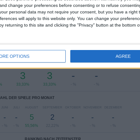
CONCACAF League
4 (44,44%)
 and change your preferences before consenting or to refuse consentin
CONCACAF Central American Cup
3 (33,33%)
our personal data may not require your consent, but you have a right t
CONCACAF Champions League
2 (22,22%)
ferences will apply to this website only. You can change your preferen
y returning to this site and clicking the "Privacy" button at the bottom
Gesamtes Ranking anzeigen
ORE OPTIONS
AGREE
L DER SPIELE PRO WOCHENTAG
CH
DONNERSTAG
FREITAG
SAMSTAG
SONNTAG
3
3
-
-
%
33,33%
33,33%
- %
- %
AHL DER SPIELE PRO MONAT
JUNI
JULI
AUGUST
SEPTEMBER
OKTOBER
NOVEMBER
DEZEMBER
-
-
5
2
-
-
-
- %
- %
55,56%
22,22%
- %
- %
- %
RANKING NACH ZEITFENSTER