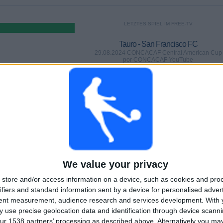
LETZTES SPIEL IM FREE-TV
Tauro - San Francisco FC
29.08.2024 CONCACAF Central American Cup
por CONCACAF YouTube
SPIELE
TAGE
GESAMT
0
708
1
AUFEINANDERFOLGENDE
OHNE GRATIS-
TV-KANÄLE
PAY-TV-SPIELE
SPIEL
GESAMT
MAXIMAL
GESAMT
We value your privacy
3
3
5
store and/or access information on a device, such as cookies and pro
BEWERBE
VS Motagua
GEGNER
ifiers and standard information sent by a device for personalised adver
tent measurement, audience research and services development.
With 
RANKING NACH BEWERBEN
 use precise geolocation data and identification through device scanni
ur 1538 partners’ processing as described above. Alternatively you m