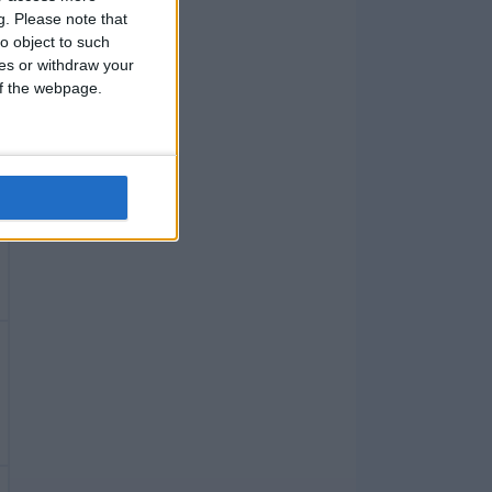
g.
Please note that
o object to such
ces or withdraw your
 of the webpage.