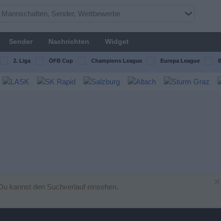
Sender
Nachrichten
Widget
2. Liga
ÖFB Cup
Champions League
Europa League
B
×
Du kannst den Suchverlauf einsehen.