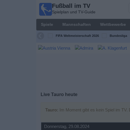
Fußball im TV
Fußball
Spielplan und TV-Guide
im TV
Spielplan
Spiele
Mannschaften
Wettbewerbe
und TV-
Guide
FIFA Weltmeisterschaft 2026
Bundesliga
Spiele
Mannschaften
Wettbewerbe
Sender
Live Tauro heute
Nachrichten
Tauro:
Im Moment gibt es kein Spiel im TV. 
Widget
Donnerstag, 29.08.2024