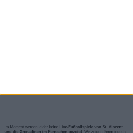
Im Moment werden leider keine
Live-Fußballspiele von St. Vincent
und die Grenadinen im Fernsehen gezeigt
. Wir zeigen Ihnen jedoch