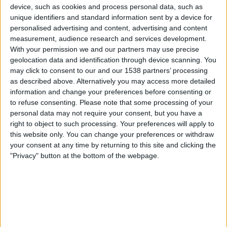
device, such as cookies and process personal data, such as
CONCACAF YouTube
unique identifiers and standard information sent by a device for
personalised advertising and content, advertising and content
Dienstag, 14.04.2026
measurement, audience research and services development.
23:00
With your permission we and our partners may use precise
CONCACAF Women's Championship
geolocation data and identification through device scanning. You
St. Vincent und die Grenadinen
may click to consent to our and our 1538 partners’ processing
as described above. Alternatively you may access more detailed
Amerikanische Jungferninseln
information and change your preferences before consenting or
CONCACAF YouTube
to refuse consenting.
Please note that some processing of your
personal data may not require your consent, but you have a
Mittwoch, 04.03.2026
right to object to such processing. Your preferences will apply to
this website only. You can change your preferences or withdraw
22:00
CONCACAF U20-Meisterschaft
your consent at any time by returning to this site and clicking the
"Privacy" button at the bottom of the webpage.
St. Vincent und die Grenadinen
Guyana
CONCACAF YouTube
Mehr Tage