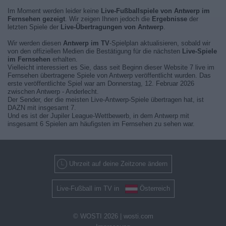
Im Moment werden leider keine
Live-Fußballspiele von Antwerp im
Fernsehen gezeigt
. Wir zeigen Ihnen jedoch die
Ergebnisse
der
letzten Spiele der
Live-Übertragungen von Antwerp
.
Wir werden diesen
Antwerp im TV
-Spielplan aktualisieren, sobald wir
von den offiziellen Medien die Bestätigung für die nächsten
Live-Spiele
im Fernsehen
erhalten.
Vielleicht interessiert es Sie, dass seit Beginn dieser Website 7 live im
Fernsehen übertragene Spiele von Antwerp veröffentlicht wurden. Das
erste veröffentlichte Spiel war am Donnerstag, 12. Februar 2026
zwischen Antwerp - Anderlecht.
Der Sender, der die meisten Live-Antwerp-Spiele übertragen hat, ist
DAZN mit insgesamt 7.
Und es ist der Jupiler League-Wettbewerb, in dem Antwerp mit
insgesamt 6 Spielen am häufigsten im Fernsehen zu sehen war.
Uhrzeit auf deine Zeitzone ändern
Live-Fußball im TV in
Österreich
© WOSTI 2026 |
wosti.com