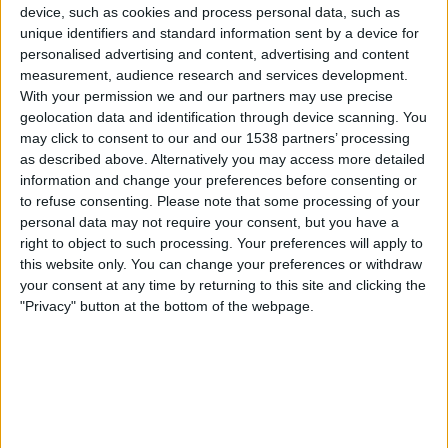
device, such as cookies and process personal data, such as
DAZN (Live ansehen)
unique identifiers and standard information sent by a device for
personalised advertising and content, advertising and content
Freitag, 03.04.2026
measurement, audience research and services development.
With your permission we and our partners may use precise
20:45
Jupiler League
geolocation data and identification through device scanning. You
Antwerp
may click to consent to our and our 1538 partners’ processing
as described above. Alternatively you may access more detailed
Genk
information and change your preferences before consenting or
DAZN (Live ansehen)
to refuse consenting.
Please note that some processing of your
personal data may not require your consent, but you have a
Sonntag, 15.03.2026
right to object to such processing. Your preferences will apply to
this website only. You can change your preferences or withdraw
16:00
Jupiler League
your consent at any time by returning to this site and clicking the
"Privacy" button at the bottom of the webpage.
Antwerp
St. Liege
DAZN (Live ansehen)
Mehr Tage