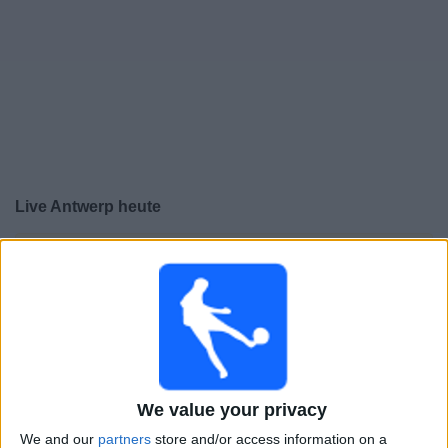
Live Antwerp heute
×
Antwerp:
Im Moment gibt es kein Spiel im TV. Du
kannst den Suchverlauf einsehen.
Freitag, 10.04.2026
20:45
Jupiler League
We value your privacy
Charleroi
Antwerp
We and our
partners
store and/or access information on a