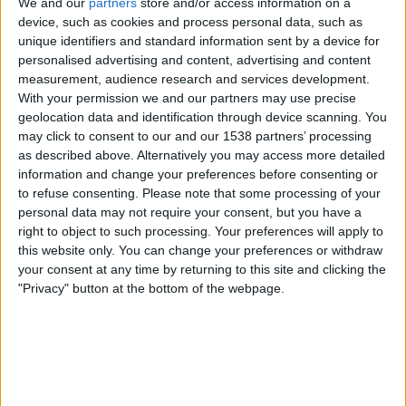
We and our
partners
store and/or access information on a
DAZN (Live ansehen)
device, such as cookies and process personal data, such as
unique identifiers and standard information sent by a device for
Mittwoch, 18.02.2026
personalised advertising and content, advertising and content
measurement, audience research and services development.
18:45
Champions League Frauen
With your permission we and our partners may use precise
Playoffs
geolocation data and identification through device scanning. You
may click to consent to our and our 1538 partners’ processing
Real Madrid Frauen
as described above. Alternatively you may access more detailed
Paris FC Frauen
information and change your preferences before consenting or
Disney+
to refuse consenting.
Please note that some processing of your
personal data may not require your consent, but you have a
right to object to such processing. Your preferences will apply to
Mittwoch, 11.02.2026
this website only. You can change your preferences or withdraw
21:00
Champions League Frauen
your consent at any time by returning to this site and clicking the
Playoffs
"Privacy" button at the bottom of the webpage.
Paris FC Frauen
Real Madrid Frauen
Disney+