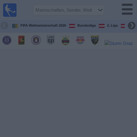
Fußball
im TV
Spielplan
FIFA Weltmeisterschaft 2026
Bundesliga
2. Liga
ÖFB
und TV-
Guide
Spiele
Mannschaften
Wettbewerbe
Sender
Nachrichten
Widget