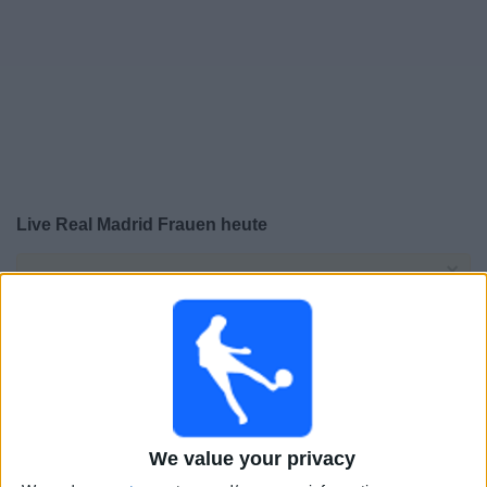
Live Real Madrid Frauen heute
×
Real Madrid Frauen:
Im Moment gibt es kein Spiel im
TV. Du kannst den Suchverlauf einsehen.
Sonntag, 22.02.2026
12:00
Primera División - Frauen
Real Madrid Frauen
We value your privacy
Costa Adeje Tenerife W