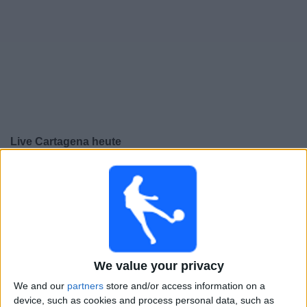
Live Cartagena heute
×
Cartagena:
Im Moment gibt es kein Spiel im TV. Du
kannst den Suchverlauf einsehen.
Sonntag, 26.07.2026
02:00
Primera B
We value your privacy
Cartagena
We and our
partners
store and/or access information on a
Real Santander
device, such as cookies and process personal data, such as