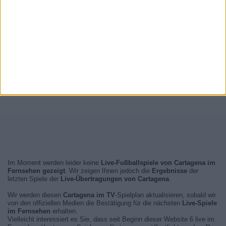
Im Moment werden leider keine
Live-Fußballspiele von Cartagena im
Fernsehen gezeigt
. Wir zeigen Ihnen jedoch die
Ergebnisse
der
letzten Spiele der
Live-Übertragungen von Cartagena
.
Wir werden diesen
Cartagena im TV
-Spielplan aktualisieren, sobald wir
von den offiziellen Medien die Bestätigung für die nächsten
Live-Spiele
im Fernsehen
erhalten.
Vielleicht interessiert es Sie, dass seit Beginn dieser Website 6 live im