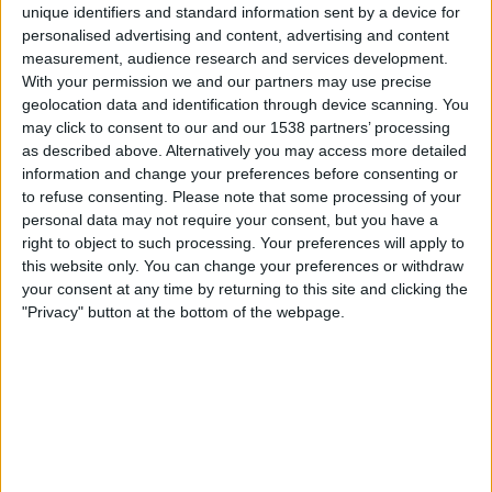
unique identifiers and standard information sent by a device for
Win Sports TV YouTube
personalised advertising and content, advertising and content
measurement, audience research and services development.
Samstag, 18.04.2026
With your permission we and our partners may use precise
geolocation data and identification through device scanning. You
22:30
Primera B
may click to consent to our and our 1538 partners’ processing
Cartagena
as described above. Alternatively you may access more detailed
information and change your preferences before consenting or
Barranquilla
to refuse consenting.
Please note that some processing of your
Win Sports TV YouTube
personal data may not require your consent, but you have a
right to object to such processing. Your preferences will apply to
Mittwoch, 01.04.2026
this website only. You can change your preferences or withdraw
your consent at any time by returning to this site and clicking the
02:00
Primera B
"Privacy" button at the bottom of the webpage.
Cartagena
Quindio
Win Sports TV YouTube
Mehr Tage