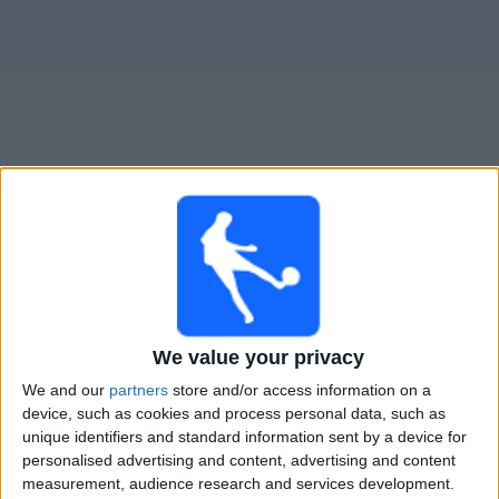
Live Rayo Vallecano heute
Samstag, 15.08.2026
21:30
La Liga
We value your privacy
Sevilla
Rayo Vallecano
We and our
partners
store and/or access information on a
device, such as cookies and process personal data, such as
DAZN (Live ansehen)
unique identifiers and standard information sent by a device for
personalised advertising and content, advertising and content
Donnerstag, 20.08.2026
measurement, audience research and services development.