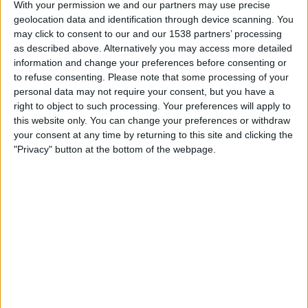
With your permission we and our partners may use precise
21:00
La Liga
geolocation data and identification through device scanning. You
may click to consent to our and our 1538 partners’ processing
Rayo Vallecano
as described above. Alternatively you may access more detailed
Alaves
information and change your preferences before consenting or
DAZN (Live ansehen)
to refuse consenting.
Please note that some processing of your
personal data may not require your consent, but you have a
right to object to such processing. Your preferences will apply to
STATISTISCHE DATEN DES TEAMS RAYO VALLECANO IM
this website only. You can change your preferences or withdraw
FERNSEHEN IN ÖSTERREICH
your consent at any time by returning to this site and clicking the
"Privacy" button at the bottom of the webpage.
Stand heute
08.08.2026
und seitdem diese Website die statistischen
Daten darüber sammelt, wann und wo die Spiele von
Fußball
des Teams
Rayo Vallecano
in
Österreich
im Fernsehen ausgestrahlt werden, was
am
01.05.2022
war, können wir folgende Daten angeben:
168
ÜBERTRAGENE SPIELE
0 Spiele im Free-TV
0%