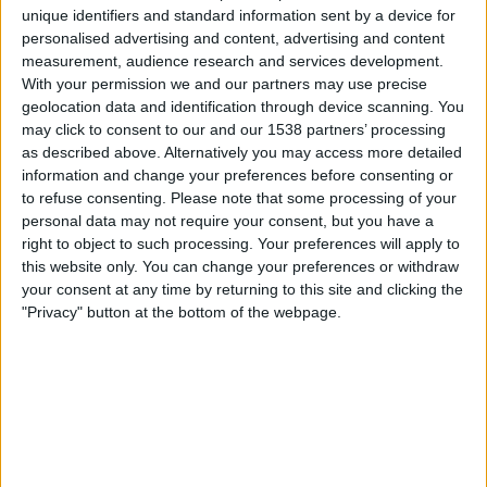
unique identifiers and standard information sent by a device for
LPF Play
personalised advertising and content, advertising and content
measurement, audience research and services development.
Donnerstag, 30.07.2026
With your permission we and our partners may use precise
20:00
Reserve League
geolocation data and identification through device scanning. You
may click to consent to our and our 1538 partners’ processing
Barracas Central Reserva
as described above. Alternatively you may access more detailed
information and change your preferences before consenting or
Racing Avellaneda Reserva
to refuse consenting.
Please note that some processing of your
LPF Play
personal data may not require your consent, but you have a
right to object to such processing. Your preferences will apply to
Donnerstag, 23.07.2026
this website only. You can change your preferences or withdraw
your consent at any time by returning to this site and clicking the
20:00
Reserve League
"Privacy" button at the bottom of the webpage.
Racing Avellaneda Reserva
Gimnasia Mendoza Reserva
LPF Play
Mehr Tage