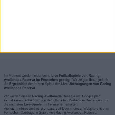
Im Moment werden leider keine
Live-Fußballspiele von Racing
Avellaneda Reserva im Fernsehen gezeigt
. Wir zeigen Ihnen jedoch
die
Ergebnisse
der letzten Spiele der
Live-Übertragungen von Racing
Avellaneda Reserva
.
Wir werden diesen
Racing Avellaneda Reserva im TV
-Spielplan
aktualisieren, sobald wir von den offiziellen Medien die Bestätigung für
die nächsten
Live-Spiele im Fernsehen
erhalten.
Vielleicht interessiert es Sie, dass seit Beginn dieser Website 6 live im
Fernsehen übertragene Spiele von Racing Avellaneda Reserva