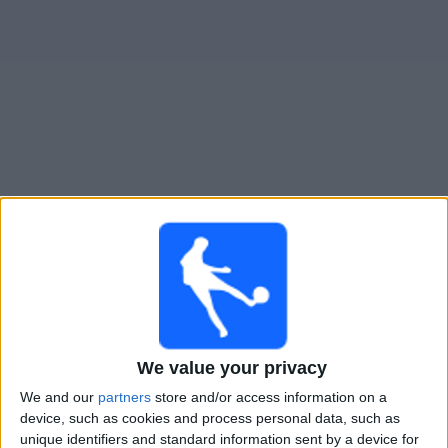
Live Melbourne City Women heute
×
Melbourne City Women:
Im Moment gibt es kein Spiel
im TV. Du kannst den Suchverlauf einsehen.
Mittwoch, 20.05.2026
We value your privacy
07:00
AFC Women's Champions League
We and our
partners
store and/or access information on a
Melbourne City Women
device, such as cookies and process personal data, such as
Beleza W
unique identifiers and standard information sent by a device for