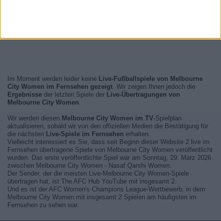
Im Moment werden leider keine
Live-Fußballspiele von Melbourne
City Women im Fernsehen gezeigt
. Wir zeigen Ihnen jedoch die
Ergebnisse
der letzten Spiele der
Live-Übertragungen von
Melbourne City Women
.
Wir werden diesen
Melbourne City Women im TV
-Spielplan
aktualisieren, sobald wir von den offiziellen Medien die Bestätigung für
die nächsten
Live-Spiele im Fernsehen
erhalten.
Vielleicht interessiert es Sie, dass seit Beginn dieser Website 2 live im
Fernsehen übertragene Spiele von Melbourne City Women veröffentlicht
wurden. Das erste veröffentlichte Spiel war am Sonntag, 29. März 2026
zwischen Melbourne City Women - Nasaf Qarshi Women.
Der Sender, der die meisten Live-Melbourne City Women-Spiele
übertragen hat, ist The AFC Hub YouTube mit insgesamt 2.
Und es ist der AFC Women's Champions League-Wettbewerb, in dem
Melbourne City Women mit insgesamt 2 Spielen am häufigsten im
Fernsehen zu sehen war.