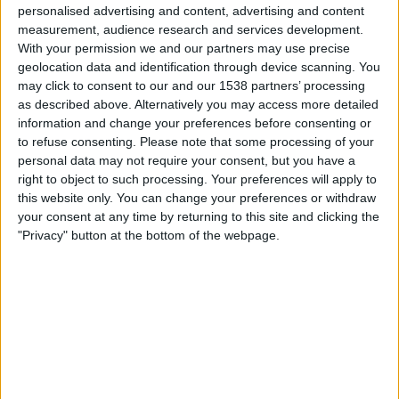
personalised advertising and content, advertising and content
The AFC Hub YouTube
measurement, audience research and services development.
With your permission we and our partners may use precise
Sonntag, 29.03.2026
geolocation data and identification through device scanning. You
06:00
may click to consent to our and our 1538 partners’ processing
AFC Women's Champions League
as described above. Alternatively you may access more detailed
Melbourne City Women
information and change your preferences before consenting or
to refuse consenting.
Please note that some processing of your
Nasaf Qarshi Women
personal data may not require your consent, but you have a
The AFC Hub YouTube
right to object to such processing. Your preferences will apply to
this website only. You can change your preferences or withdraw
your consent at any time by returning to this site and clicking the
STATISTISCHE DATEN DES TEAMS MELBOURNE CITY
"Privacy" button at the bottom of the webpage.
WOMEN IM FERNSEHEN IN ÖSTERREICH
Stand heute
06.08.2026
und seitdem diese Website die statistischen
Daten darüber sammelt, wann und wo die Spiele von
Fußball
des Teams
Melbourne City Women
in
Österreich
im Fernsehen ausgestrahlt werden,
was am
29.12.2019
war, können wir folgende Daten angeben:
6