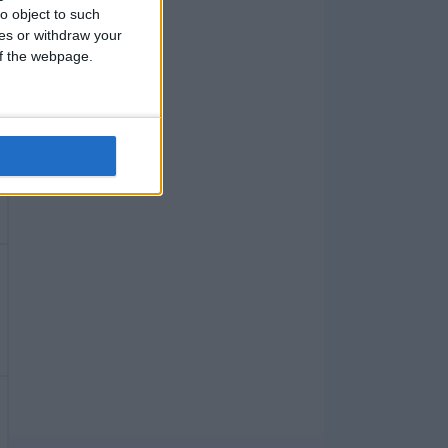
o object to such
ces or withdraw your
 of the webpage.