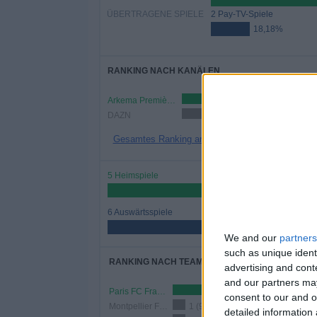
ÜBERTRAGENE SPIELE
2 Pay-TV-Spiele
18,18%
RANKING NACH KANÄLEN
Arkema Première Ligue YouTube
9 (
DAZN
2 (18,18%)
Gesamtes Ranking anzeigen
5 Heimspiele
45,45%
6 Auswärtsspiele
54,55%
We and our
partners
such as unique ident
RANKING NACH TEAMS
advertising and con
and our partners may
Paris FC Frauen
3 (27,27%)
consent to our and o
Montpellier Frauen
1 (9,09%)
detailed information