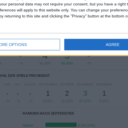
our personal data may not require your consent, but you have a right t
Gesamtes Ranking anzeigen
ferences will apply to this website only. You can change your preferen
y returning to this site and clicking the "Privacy" button at the bottom
L DER SPIELE PRO WOCHENTAG
ORE OPTIONS
AGREE
CH
DONNERSTAG
FREITAG
SAMSTAG
SONNTAG
-
4
5
-
%
- %
36,36%
45,45%
- %
AHL DER SPIELE PRO MONAT
JUNI
JULI
AUGUST
SEPTEMBER
OKTOBER
NOVEMBER
DEZEMBER
-
-
-
1
2
3
1
- %
- %
- %
9,09%
18,18%
27,27%
9,09%
RANKING NACH ZEITFENSTER
Abend
6 (54,55%)