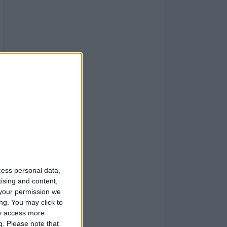
cess personal data,
tising and content,
your permission we
ng. You may click to
ay access more
g.
Please note that