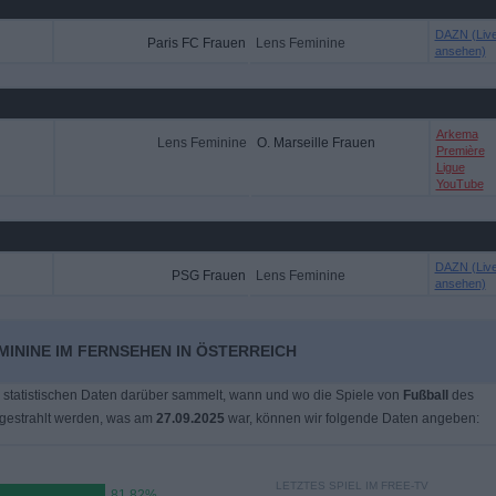
DAZN (Liv
Paris FC Frauen
Lens Feminine
ansehen)
Arkema
Lens Feminine
O. Marseille Frauen
Première
Ligue
YouTube
DAZN (Liv
PSG Frauen
Lens Feminine
ansehen)
MININE IM FERNSEHEN IN ÖSTERREICH
 statistischen Daten darüber sammelt, wann und wo die Spiele von
Fußball
des
gestrahlt werden, was am
27.09.2025
war, können wir folgende Daten angeben:
LETZTES SPIEL IM FREE-TV
81,82%