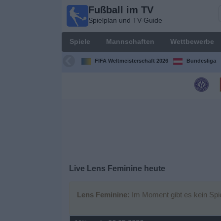
Fußball im TV
Fußball
Spielplan und TV-Guide
im TV
Spielplan
Spiele
Mannschaften
Wettbewerbe
und TV-
Guide
FIFA Weltmeisterschaft 2026
Bundesliga
Spiele
Mannschaften
Wettbewerbe
Sender
Live Lens Feminine heute
Nachrichten
Lens Feminine:
Im Moment gibt es kein Spie
Widget