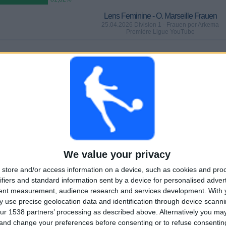
Lens Feminine - O. Marseille Frauen
25.04.2026 Division 1 - Frauen por Arkema
Première Ligue YouTube
SPIELE
TAGE
GESAMT
81,82%)
1
102
2
AUFEINANDERFOLGENDE
OHNE GRATIS-
TV-KANÄLE
PAY-TV-SPIELE
SPIEL
GESAMT
MAXIMAL
GESAMT
2
3
9
We value your privacy
BEWERBE
VS Paris FC
GEGNER
Frauen
store and/or access information on a device, such as cookies and pro
ifiers and standard information sent by a device for personalised adver
RANKING NACH BEWERBEN
tent measurement, audience research and services development.
With 
 use precise geolocation data and identification through device scanni
Division 1 - Frauen
9 (81,82%)
ur 1538 partners’ processing as described above. Alternatively you m
Coupe de la LFFP
2 (18,18%)
 and change your preferences before consenting or to refuse consentin