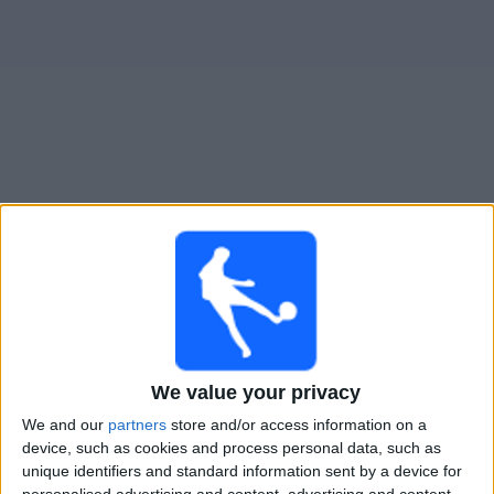
Live Leicester heute
×
Leicester:
Im Moment gibt es kein Spiel im TV. Du
kannst den Suchverlauf einsehen.
Samstag, 14.02.2026
We value your privacy
16:00
FA Cup
We and our
partners
store and/or access information on a
4. Runde
device, such as cookies and process personal data, such as
unique identifiers and standard information sent by a device for
Southampton