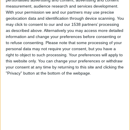
personalised advertising and content, advertising and content
Leicester
measurement, audience research and services development.
DAZN (Live ansehen)
With your permission we and our partners may use precise
geolocation data and identification through device scanning. You
may click to consent to our and our 1538 partners’ processing
STATISTISCHE DATEN DES TEAMS LEICESTER IM
as described above. Alternatively you may access more detailed
FERNSEHEN IN ÖSTERREICH
information and change your preferences before consenting or
to refuse consenting.
Please note that some processing of your
Stand heute
06.08.2026
und seitdem diese Website die statistischen
personal data may not require your consent, but you have a
Daten darüber sammelt, wann und wo die Spiele von
Fußball
des Teams
right to object to such processing. Your preferences will apply to
Leicester
in
Österreich
im Fernsehen ausgestrahlt werden, was am
this website only. You can change your preferences or withdraw
27.09.2016
war, können wir folgende Daten angeben:
your consent at any time by returning to this site and clicking the
"Privacy" button at the bottom of the webpage.
197
ÜBERTRAGENE SPIELE
11 Spiele im Free-TV
5,58%
186 Pay-TV-Spiele
94,42%
LETZTES SPIEL IM FREE-TV