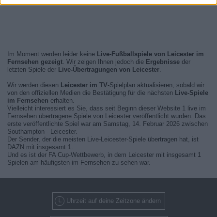
Im Moment werden leider keine
Live-Fußballspiele von Leicester im
Fernsehen gezeigt
. Wir zeigen Ihnen jedoch die
Ergebnisse
der
letzten Spiele der
Live-Übertragungen von Leicester
.
Wir werden diesen
Leicester im TV
-Spielplan aktualisieren, sobald wir
von den offiziellen Medien die Bestätigung für die nächsten
Live-Spiele
im Fernsehen
erhalten.
Vielleicht interessiert es Sie, dass seit Beginn dieser Website 1 live im
Fernsehen übertragene Spiele von Leicester veröffentlicht wurden. Das
erste veröffentlichte Spiel war am Samstag, 14. Februar 2026 zwischen
Southampton - Leicester.
Der Sender, der die meisten Live-Leicester-Spiele übertragen hat, ist
DAZN mit insgesamt 1.
Und es ist der FA Cup-Wettbewerb, in dem Leicester mit insgesamt 1
Spielen am häufigsten im Fernsehen zu sehen war.
Uhrzeit auf deine Zeitzone ändern