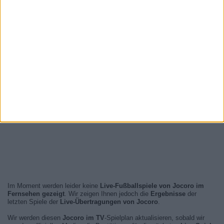
Im Moment werden leider keine
Live-Fußballspiele von Jocoro im
Fernsehen gezeigt
. Wir zeigen Ihnen jedoch die
Ergebnisse
der
letzten Spiele der
Live-Übertragungen von Jocoro
.
Wir werden diesen
Jocoro im TV
-Spielplan aktualisieren, sobald wir