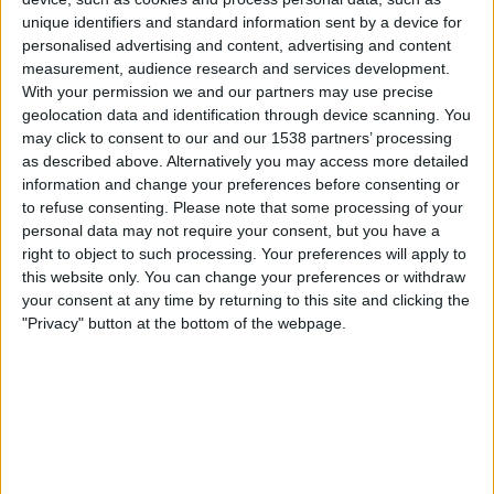
Jocoro
unique identifiers and standard information sent by a device for
CONCACAF YouTube
personalised advertising and content, advertising and content
measurement, audience research and services development.
With your permission we and our partners may use precise
Mittwoch, 16.08.2023
geolocation data and identification through device scanning. You
00:00
CONCACAF Central American Cup
may click to consent to our and our 1538 partners’ processing
Gruppenphase
as described above. Alternatively you may access more detailed
information and change your preferences before consenting or
CD Universitario
to refuse consenting.
Please note that some processing of your
Jocoro
personal data may not require your consent, but you have a
CONCACAF YouTube
right to object to such processing. Your preferences will apply to
this website only. You can change your preferences or withdraw
your consent at any time by returning to this site and clicking the
Freitag, 11.08.2023
"Privacy" button at the bottom of the webpage.
02:00
CONCACAF Central American Cup
Gruppenphase
Jocoro
Saprissa
CONCACAF YouTube