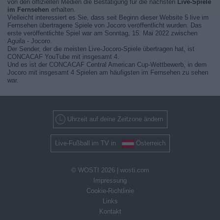
von den offiziellen Medien die Bestätigung für die nächsten
Live-Spiele
im Fernsehen
erhalten.
Vielleicht interessiert es Sie, dass seit Beginn dieser Website 5 live im
Fernsehen übertragene Spiele von Jocoro veröffentlicht wurden. Das
erste veröffentlichte Spiel war am Sonntag, 15. Mai 2022 zwischen
Aguila - Jocoro.
Der Sender, der die meisten Live-Jocoro-Spiele übertragen hat, ist
CONCACAF YouTube mit insgesamt 4.
Und es ist der CONCACAF Central American Cup-Wettbewerb, in dem
Jocoro mit insgesamt 4 Spielen am häufigsten im Fernsehen zu sehen
war.
Uhrzeit auf deine Zeitzone ändern
Live-Fußball im TV in
Österreich
© WOSTI 2026 |
wosti.com
Impressung
Cookie-Richtlinie
Links
Kontakt