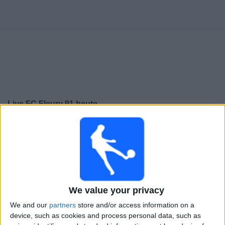
Live FC Fleury 91 heute
×
FC Fleury 91:
Im Moment gibt es kein Spiel im TV. Du
kannst den Suchverlauf einsehen.
Freitag, 15.05.2026
19:30
Ligue 3
We value your privacy
We and our
partners
store and/or access information on a
FC Fleury 91
device, such as cookies and process personal data, such as
FC Rouen