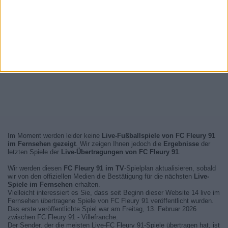
Im Moment werden leider keine
Live-Fußballspiele von FC Fleury 91
im Fernsehen gezeigt
. Wir zeigen Ihnen jedoch die
Ergebnisse
der
letzten Spiele der
Live-Übertragungen von FC Fleury 91
.
Wir werden diesen
FC Fleury 91 im TV
-Spielplan aktualisieren, sobald
wir von den offiziellen Medien die Bestätigung für die nächsten
Live-
Spiele im Fernsehen
erhalten.
Vielleicht interessiert es Sie, dass seit Beginn dieser Website 14 live im
Fernsehen übertragene Spiele von FC Fleury 91 veröffentlicht wurden.
Das erste veröffentlichte Spiel war am Freitag, 13. Februar 2026
zwischen FC Fleury 91 - Villefranche.
Der Sender, der die meisten Live-FC Fleury 91-Spiele übertragen hat, ist