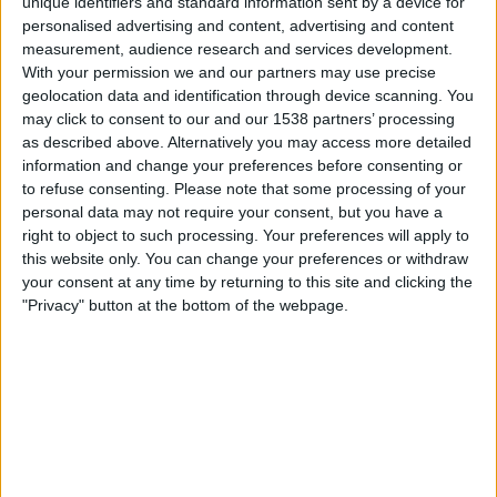
unique identifiers and standard information sent by a device for
FIFA+
DAZN Frei (Live ansehen)
personalised advertising and content, advertising and content
measurement, audience research and services development.
Samstag, 09.05.2026
With your permission we and our partners may use precise
geolocation data and identification through device scanning. You
19:30
Ligue 3
may click to consent to our and our 1538 partners’ processing
as described above. Alternatively you may access more detailed
Orleans
information and change your preferences before consenting or
FC Fleury 91
to refuse consenting.
Please note that some processing of your
FIFA+
DAZN Frei (Live ansehen)
personal data may not require your consent, but you have a
right to object to such processing. Your preferences will apply to
this website only. You can change your preferences or withdraw
Freitag, 01.05.2026
your consent at any time by returning to this site and clicking the
19:30
Ligue 3
"Privacy" button at the bottom of the webpage.
FC Fleury 91
y
FIFA+
DAZN Frei (Live ansehen)
Mehr Tage