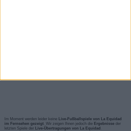
Im Moment werden leider keine
Live-Fußballspiele von La Equidad
im Fernsehen gezeigt
. Wir zeigen Ihnen jedoch die
Ergebnisse
der
letzten Spiele der
Live-Übertragungen von La Equidad
.