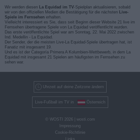
Wir werden diesen
La Equidad im TV
-Spielplan aktualisieren, sobald
wir von den offiziellen Medien die Bestätigung für die nächsten
Live-
Spiele im Fernsehen
erhalten.
Vielleicht interessiert es Sie, dass seit Beginn dieser Website 21 live im
Fernsehen übertragene Spiele von La Equidad veröffentlicht wurden.
Das erste veröffentlichte Spiel war am Sonntag, 22. Mai 2022 zwischen
Ind. Medellin - La Equidad.
Der Sender, der die meisten Live-La Equidad-Spiele übertragen hat, ist
Fanatiz mit insgesamt 19.
Und es ist der Categoría Primera A Kolumbien-Wettbewerb, in dem La
Equidad mit insgesamt 21 Spielen am häufigsten im Fernsehen zu
sehen war.
Uhrzeit auf deine Zeitzone ändern
Live-Fußball im TV in
Österreich
© WOSTI 2026 |
wosti.com
Impressung
Cookie-Richtlinie
Links