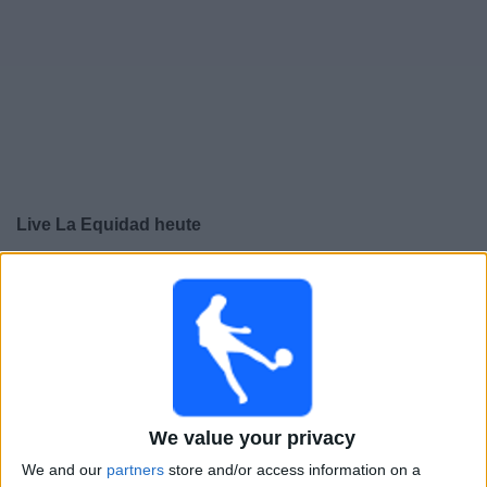
Live La Equidad heute
×
La Equidad:
Im Moment gibt es kein Spiel im TV. Du
kannst den Suchverlauf einsehen.
Sonntag, 27.04.2025
01:20
Categoría Primera A Kolumbien
Torneo Apertura
We value your privacy
Deportes Tolima
We and our
partners
store and/or access information on a