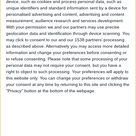
device, such as cookies and process personal data, such as
La Equidad
unique identifiers and standard information sent by a device for
Fanatiz (Live ansehen)
personalised advertising and content, advertising and content
measurement, audience research and services development.
Samstag, 19.04.2025
With your permission we and our partners may use precise
geolocation data and identification through device scanning. You
23:00
Categoría Primera A Kolumbien
may click to consent to our and our 1538 partners’ processing
Torneo Apertura
as described above. Alternatively you may access more detailed
information and change your preferences before consenting or
La Equidad
to refuse consenting.
Please note that some processing of your
America De Cali
personal data may not require your consent, but you have a
Fanatiz (Live ansehen)
right to object to such processing. Your preferences will apply to
this website only. You can change your preferences or withdraw
your consent at any time by returning to this site and clicking the
Sonntag, 09.03.2025
"Privacy" button at the bottom of the webpage.
02:30
Categoría Primera A Kolumbien
Torneo Apertura
La Equidad
Ind. Medellin
Fanatiz (Live ansehen)