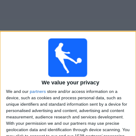
Live Ebbsfleet United heute
Montag, 17.08.2026
We value your privacy
20:45
National League South
We and our
partners
store and/or access information on a
Chelmsford City
device, such as cookies and process personal data, such as
unique identifiers and standard information sent by a device for
Ebbsfleet United
personalised advertising and content, advertising and content
DAZN (Live ansehen)
measurement, audience research and services development.
With your permission we and our partners may use precise
geolocation data and identification through device scanning. You
STATISTISCHE DATEN DES TEAMS EBBSFLEET UNITED IM