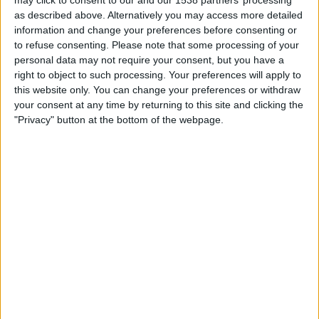
may click to consent to our and our 1538 partners’ processing
FERNSEHEN IN ÖSTERREICH
as described above. Alternatively you may access more detailed
information and change your preferences before consenting or
Stand heute
06.08.2026
und seitdem diese Website die statistischen
to refuse consenting.
Please note that some processing of your
Daten darüber sammelt, wann und wo die Spiele von
Fußball
des Teams
personal data may not require your consent, but you have a
Ebbsfleet United
in
Österreich
im Fernsehen ausgestrahlt werden, was
right to object to such processing. Your preferences will apply to
am
09.11.2024
war, können wir folgende Daten angeben:
this website only. You can change your preferences or withdraw
your consent at any time by returning to this site and clicking the
36
"Privacy" button at the bottom of the webpage.
ÜBERTRAGENE SPIELE
0 Spiele im Free-TV
0%
36 Pay-TV-Spiele
100%
RANKING NACH KANÄLEN
DAZN
36 (100%)
Gesamtes Ranking anzeigen