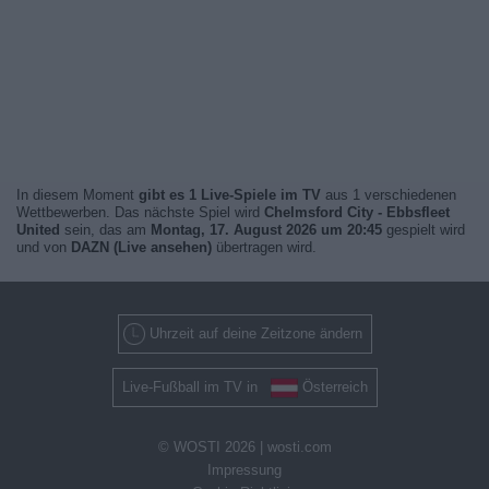
In diesem Moment
gibt es 1 Live-Spiele im TV
aus 1 verschiedenen
Wettbewerben. Das nächste Spiel wird
Chelmsford City - Ebbsfleet
United
sein, das am
Montag, 17. August 2026 um 20:45
gespielt wird
und von
DAZN (Live ansehen)
übertragen wird.
Uhrzeit auf deine Zeitzone ändern
Live-Fußball im TV in
Österreich
© WOSTI 2026 |
wosti.com
Impressung