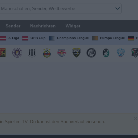
Sender
Nachrichten
Widget
2. Liga
ÖFB Cup
Champions League
Europa League
B
×
n Spiel im TV. Du kannst den Suchverlauf einsehen.