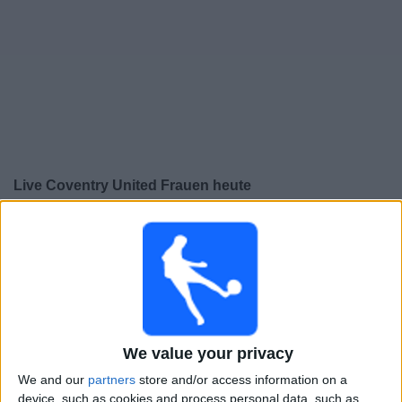
Live Coventry United Frauen heute
×
Coventry United Frauen:
Im Moment gibt es kein Spiel
im TV. Du kannst den Suchverlauf einsehen.
Sonntag, 27.03.2022
15:30
Women’s Championship
We value your privacy
Coventry United Frauen
We and our
partners
store and/or access information on a
Blackburn
device, such as cookies and process personal data, such as