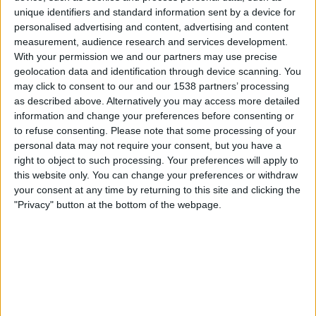
The FA Player
unique identifiers and standard information sent by a device for
personalised advertising and content, advertising and content
measurement, audience research and services development.
Sonntag, 14.11.2021
With your permission we and our partners may use precise
14:30
Women’s Championship
geolocation data and identification through device scanning. You
may click to consent to our and our 1538 partners’ processing
Lewes Frauen
as described above. Alternatively you may access more detailed
Coventry United Frauen
information and change your preferences before consenting or
to refuse consenting.
Please note that some processing of your
The FA Player
personal data may not require your consent, but you have a
right to object to such processing. Your preferences will apply to
Sonntag, 03.10.2021
this website only. You can change your preferences or withdraw
your consent at any time by returning to this site and clicking the
15:00
Women’s Championship
"Privacy" button at the bottom of the webpage.
Coventry United Frauen
Liverpool Frauen
The FA Player
Mehr Tage