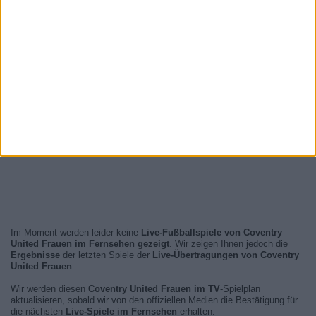
Im Moment werden leider keine
Live-Fußballspiele von Coventry
United Frauen im Fernsehen gezeigt
. Wir zeigen Ihnen jedoch die
Ergebnisse
der letzten Spiele der
Live-Übertragungen von Coventry
United Frauen
.
Wir werden diesen
Coventry United Frauen im TV
-Spielplan
aktualisieren, sobald wir von den offiziellen Medien die Bestätigung für
die nächsten
Live-Spiele im Fernsehen
erhalten.