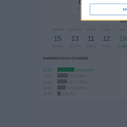
8
6
9
6,3%
4,72%
7,09
M
ANZ
JÄNNER
FEBRUAR
MÄRZ
APRIL
MAI
15
13
11
12
19
11,81%
10,24%
8,66%
9,45%
14,96
RANKING NACH STUNDEN
21:00
38 (29,92%)
18:30
24 (18,9%)
14:00
22 (17,32%)
16:15
19 (14,96%)
19:00
8 (6,3%)