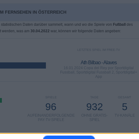
IM FERNSEHEN IN ÖSTERREICH
 statistischen Daten darüber sammelt, wann und wo die Spiele von
Fußball
des
lt werden, was am
30.04.2022
war, können wir folgende Daten angeben:
LETZTES SPIEL IM FREE-TV
Ath Bilbao - Alaves
16.01.2024 Copa del Rey por Sportdigital
Fussball, Sportdigital Fussball 2, Sportdigital+
App
SPIELE
TAGE
GESAMT
96
932
5
AUFEINANDERFOLGENDE
OHNE GRATIS-
TV-KANÄLE
PAY-TV-SPIELE
SPIEL