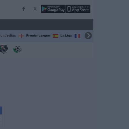
undesliga
Premier League
La Liga
Ligue 1
FIFA Klub-Weltm
e