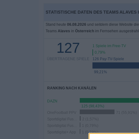
STATISTISCHE DATEN DES TEAMS ALAVES 
Stand heute
06.08.2026
und seitdem diese Website die
Teams
Alaves
in
Österreich
im Fernsehen ausgestrah
127
1 Spiele im Free-TV
0,79%
ÜBERTRAGENE SPIELE
126 Pay-TV-Spiele
99,21%
RANKING NACH KANÄLEN
DAZN
125 (98,43%)
OneFootball PPV
71 (55,91%)
Sportdigital Fussball
2 (1,57%)
Sportdigital Fussball 2
1 (0,79%)
Sportdigital+ App
1 (0,79%)