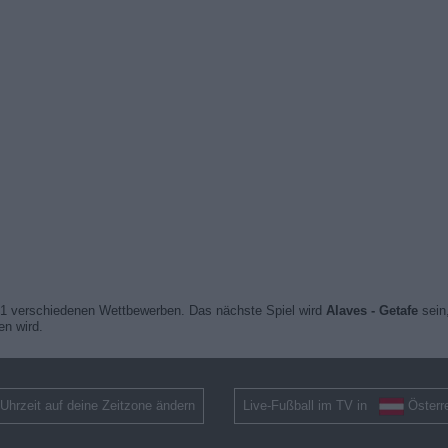
1 verschiedenen Wettbewerben. Das nächste Spiel wird
Alaves - Getafe
sein
en wird.
Uhrzeit auf deine Zeitzone ändern
Live-Fußball im TV in
Österr