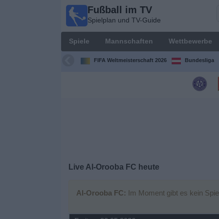
Fußball im TV
Fußball
Spielplan und TV-Guide
im TV
Spielplan
Spiele
Mannschaften
Wettbewerbe
und TV-
Guide
FIFA Weltmeisterschaft 2026
Bundesliga
Spiele
Mannschaften
Wettbewerbe
Sender
Live Al-Orooba FC heute
Nachrichten
Al-Orooba FC:
Im Moment gibt es kein Spie
Widget