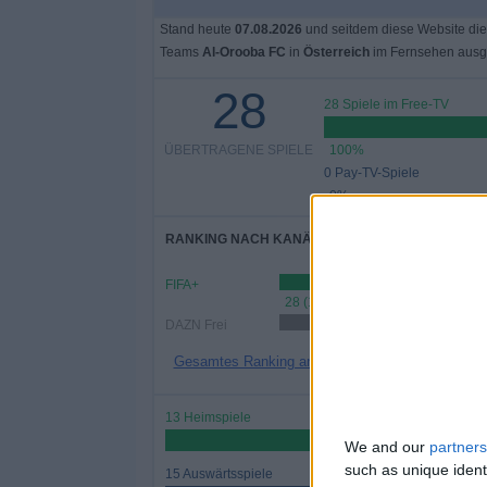
Stand heute
07.08.2026
und seitdem diese Website die
Teams
Al-Orooba FC
in
Österreich
im Fernsehen ausg
28
28 Spiele im Free-TV
ÜBERTRAGENE SPIELE
100%
0 Pay-TV-Spiele
0%
RANKING NACH KANÄLEN
FIFA+
28 (100%)
DAZN Frei
11 (39,29%)
Gesamtes Ranking anzeigen
13 Heimspiele
46,43%
We and our
partners
such as unique ident
15 Auswärtsspiele