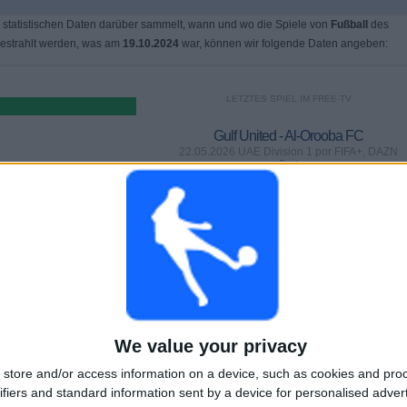
 statistischen Daten darüber sammelt, wann und wo die Spiele von
Fußball
des
estrahlt werden, was am
19.10.2024
war, können wir folgende Daten angeben:
LETZTES SPIEL IM FREE-TV
Gulf United - Al-Orooba FC
22.05.2026 UAE Division 1 por FIFA+, DAZN
Frei
SPIELE
TAGE
GESAMT
0
76
2
AUFEINANDERFOLGENDE
OHNE GRATIS-
TV-KANÄLE
PAY-TV-SPIELE
SPIEL
We value your privacy
GESAMT
MAXIMAL
GESAMT
store and/or access information on a device, such as cookies and pro
2
2
15
ifiers and standard information sent by a device for personalised adver