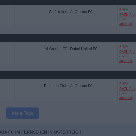
FIFA+
Gulf United
Al-Orooba FC
DAZN Frei
(Live
ansehen)
FIFA+
Al-Orooba FC
Dubai United FC
DAZN Frei
(Live
ansehen)
FIFA+
Emirates Club
Al-Orooba FC
DAZN Frei
(Live
ansehen)
Mehr Tage
BA FC IM FERNSEHEN IN ÖSTERREICH