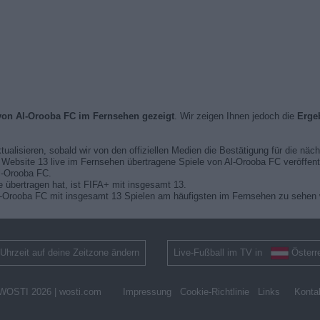
 von Al-Orooba FC im Fernsehen gezeigt
. Wir zeigen Ihnen jedoch die
Erge
ktualisieren, sobald wir von den offiziellen Medien die Bestätigung für die näc
er Website 13 live im Fernsehen übertragene Spiele von Al-Orooba FC veröffent
l-Orooba FC.
 übertragen hat, ist FIFA+ mit insgesamt 13.
l-Orooba FC mit insgesamt 13 Spielen am häufigsten im Fernsehen zu sehen 
Uhrzeit auf deine Zeitzone ändern
Live-Fußball im TV in
Österr
WOSTI 2026 |
wosti.com
Impressung
Cookie-Richtlinie
Links
Konta