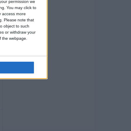
your permission we
ng. You may click to
ay access more
g.
Please note that
o object to such
ces or withdraw your
 of the webpage.