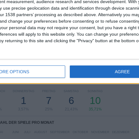
tent measurement, audience research and services development.
BEWERBE
VS Al Dhaid
GEGNER
With 
 use precise geolocation data and identification through device scanni
ur 1538 partners’ processing as described above. Alternatively you m
RANKING NACH BEWERBEN
 and change your preferences before consenting or to refuse consentin
our personal data may not require your consent, but you have a right t
UAE Division 1
27 (96,43%)
ferences will apply to this website only. You can change your preferen
UAE President's Cup
1 (3,57%)
y returning to this site and clicking the "Privacy" button at the bottom
Gesamtes Ranking anzeigen
ORE OPTIONS
AGREE
L DER SPIELE PRO WOCHENTAG
OCH
DONNERSTAG
FREITAG
SAMSTAG
SONNTAG
1
7
6
10
%
3,57%
25%
21,43%
35,71%
AHL DER SPIELE PRO MONAT
AI
JUNI
JULI
AUGUST
SEPTEMBER
OKTOBER
NOVEMBER
DEZEMBER