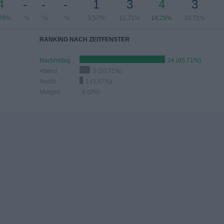
4
-
-
-
1
3
4
3
,29%
- %
- %
- %
3,57%
10,71%
14,29%
10,71%
RANKING NACH ZEITFENSTER
Nachmittag
24 (85,71%)
Abend
3 (10,71%)
Nacht
1 (3,57%)
Morgen
0 (0%)