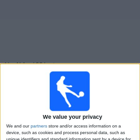
Live Al-Amal SC heute
×
Al-Amal SC:
Im Moment gibt es kein Spiel im TV. Du
kannst den Suchverlauf einsehen.
Freitag, 25.04.2025
19:30
Saudi Women’s Premier League
We value your privacy
We and our
partners
store and/or access information on a
Al Shabab FC
device, such as cookies and process personal data, such as
Al-Amal SC
unique identifiers and standard information sent by a device for