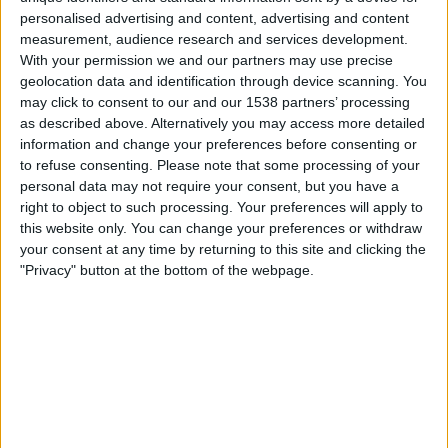
DAZN (Live ansehen)
personalised advertising and content, advertising and content
measurement, audience research and services development.
With your permission we and our partners may use precise
Freitag, 24.01.2025
geolocation data and identification through device scanning. You
13:35
Saudi Women’s Premier League
may click to consent to our and our 1538 partners’ processing
as described above. Alternatively you may access more detailed
Al Nassr
information and change your preferences before consenting or
Al-Amal SC
to refuse consenting.
Please note that some processing of your
personal data may not require your consent, but you have a
DAZN (Live ansehen)
right to object to such processing. Your preferences will apply to
this website only. You can change your preferences or withdraw
Freitag, 10.01.2025
your consent at any time by returning to this site and clicking the
18:00
"Privacy" button at the bottom of the webpage.
Saudi Women’s Premier League
Al Ahli
Al-Amal SC
DAZN (Live ansehen)
Mehr Tage