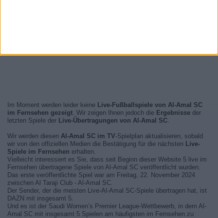
Im Moment werden leider keine
Live-Fußballspiele von Al-Amal SC
im Fernsehen gezeigt
. Wir zeigen Ihnen jedoch die
Ergebnisse
der
letzten Spiele der
Live-Übertragungen von Al-Amal SC
.
Wir werden diesen
Al-Amal SC im TV
-Spielplan aktualisieren, sobald
wir von den offiziellen Medien die Bestätigung für die nächsten
Live-
Spiele im Fernsehen
erhalten.
Vielleicht interessiert es Sie, dass seit Beginn dieser Website 5 live im
Fernsehen übertragene Spiele von Al-Amal SC veröffentlicht wurden.
Das erste veröffentlichte Spiel war am Freitag, 22. November 2024
zwischen Al Taraji Club - Al-Amal SC.
Der Sender, der die meisten Live-Al-Amal SC-Spiele übertragen hat, ist
DAZN mit insgesamt 5.
Und es ist der Saudi Women’s Premier League-Wettbewerb, in dem Al-
Amal SC mit insgesamt 5 Spielen am häufigsten im Fernsehen zu