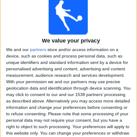
Sky X
Sky Stream
Sky Sport 5
Sonntag, 22.03.2026
15:15
Premier League
We value your privacy
Aston Villa
We and our
partners
store and/or access information on a
West Ham
device, such as cookies and process personal data, such as
Sky Sport Top Event
Sky Sport Austria 2
Sky X
unique identifiers and standard information sent by a device for
Sky Stream
Sky Sport 5
Sky Sport 6
personalised advertising and content, advertising and content
measurement, audience research and services development.
Mittwoch, 11.03.2026
With your permission we and our partners may use precise
geolocation data and identification through device scanning. You
18:30
DFB Pokal - Frauen
may click to consent to our and our 1538 partners’ processing
as described above. Alternatively you may access more detailed
information and change your preferences before consenting or
to refuse consenting.
Please note that some processing of your
personal data may not require your consent, but you have a
Carl Zeiss Jena Frauen
right to object to such processing. Your preferences will apply to
SC Sand
this website only. You can change your preferences or withdraw