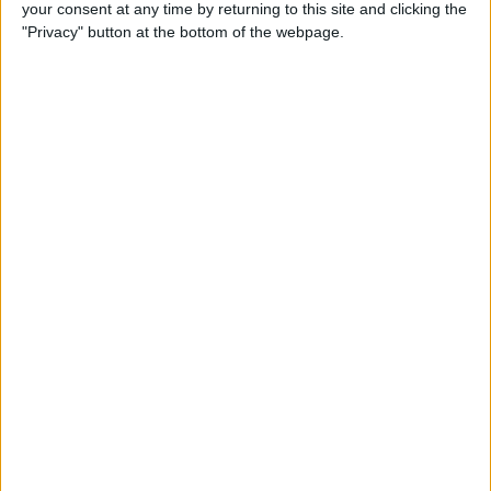
your consent at any time by returning to this site and clicking the
Sky Stream
Sky X
Sky Sport 5
"Privacy" button at the bottom of the webpage.
Mittwoch, 04.03.2026
20:30
Premier League
Fulham
West Ham
Sky Stream
Sky X
Sky Sport 5
Sonntag, 01.03.2026
15:00
Premier League
Brighton
Nottingham
Sky Stream
Sky X
Sky Sport 5
Sky Sport 6