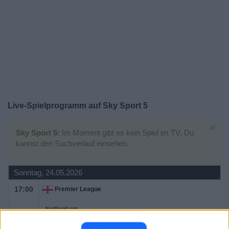
Live-Spielprogramm auf Sky Sport 5
×
Sky Sport 5:
Im Moment gibt es kein Spiel im TV. Du
kannst den Suchverlauf einsehen.
Sonntag, 24.05.2026
17:00
Premier League
Nottingham
Bournemouth