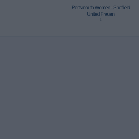
Portsmouth Women - Sheffield
United Frauen
1