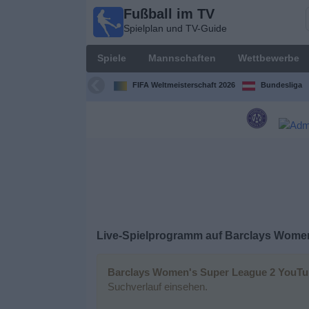
Fußball im TV
Fußball
Spielplan und TV-Guide
im TV
Spielplan
Spiele
Mannschaften
Wettbewerbe
und TV-
Guide
FIFA Weltmeisterschaft 2026
Bundesliga
Spiele
Mannschaften
Wettbewerbe
Sender
Live-Spielprogramm auf Barclays Wome
Nachrichten
Barclays Women's Super League 2 YouTu
Suchverlauf einsehen.
Widget