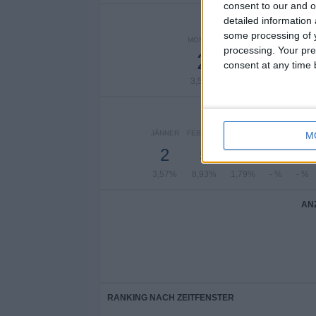
consent to our and o
ANZAH
detailed information
some processing of y
MONTAG
DIENSTAG
MITTW
processing. Your pre
2
-
1
consent at any time b
3,57%
- %
1,7
ANZ
JÄNNER
FEBRUAR
MÄRZ
APRIL
MAI
M
2
5
1
-
-
3,57%
8,93%
1,79%
- %
- %
AN
RANKING NACH ZEITFENSTER