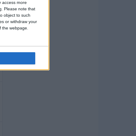
ay access more
g.
Please note that
o object to such
ces or withdraw your
 of the webpage.