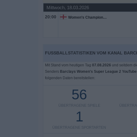
Mittwoch, 18.03.2026
20:00
Women’s Championship
FUSSBALLSTATISTIKEN VOM KANAL BARC
Mit Stand vom heutigen Tag
07.08.2026
und seitdem di
Senders
Barclays Women's Super League 2 YouTube
folgenden Daten bereitstellen:
56
ÜBERTRAGENE SPIELE
ÜBERTRA
1
ÜBERTRAGENE SPORTARTEN