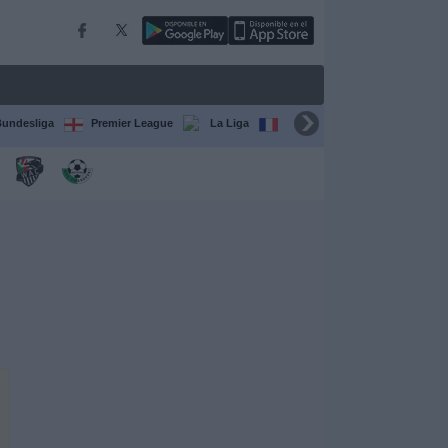
undesliga
Premier League
La Liga
Ligue 1
FIFA Klub-Weltm